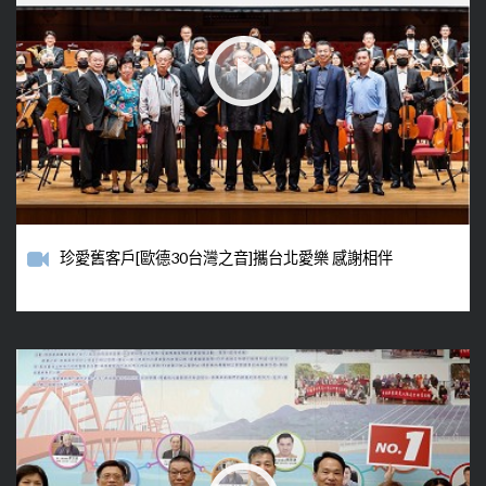
珍愛舊客戶[歐德30台灣之音]攜台北愛樂 感謝相伴