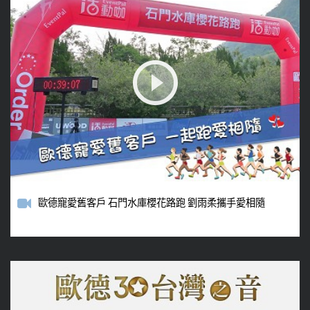
歐德寵愛舊客戶 石門水庫櫻花路跑 劉雨柔攜手愛相隨