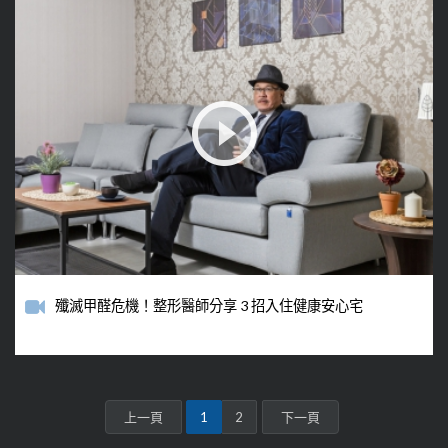
殲滅甲醛危機！整形醫師分享 3 招入住健康安心宅
上一頁
1
2
下一頁