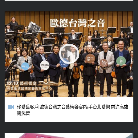
珍愛舊客戶[歐德台灣之音藝術饗宴]攜手台北愛樂 前進高雄
衛武營