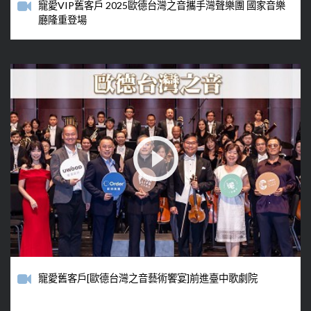
寵愛VIP舊客戶 2025歐德台灣之音攜手灣聲樂團 國家音樂
廳隆重登場
寵愛舊客戶[歐德台灣之音藝術饗宴]前進臺中歌劇院