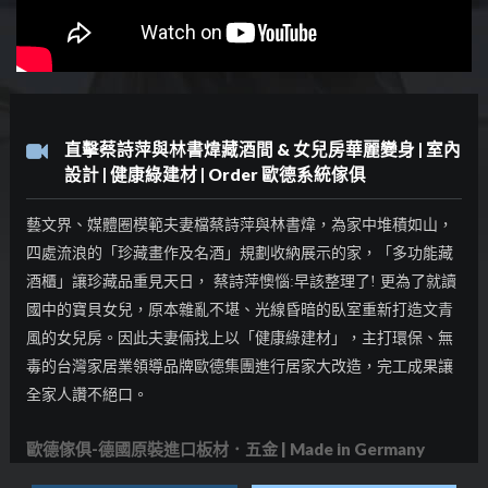
直擊蔡詩萍與林書煒藏酒間 & 女兒房華麗變身 | 室內
設計 | 健康綠建材 | Order 歐德系統傢俱
藝文界、媒體圈模範夫妻檔蔡詩萍與林書煒，為家中堆積如山，
四處流浪的「珍藏畫作及名酒」規劃收納展示的家，「多功能藏
酒櫃」讓珍藏品重見天日， 蔡詩萍懊惱:早該整理了! 更為了就讀
國中的寶貝女兒，原本雜亂不堪、光線昏暗的臥室重新打造文青
風的女兒房。因此夫妻倆找上以「健康綠建材」，主打環保、無
毒的台灣家居業領導品牌歐德集團進行居家大改造，完工成果讓
全家人讚不絕口。
歐德傢俱-德國原裝進口板材．五金 | Made in Germany