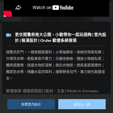
更衣間驚奇術大公開，小歐帶你一起玩個夠 | 室內設
計 | 裝潢設計 | Order 歐德系統傢俱
按壓式折門，一按就開超便利；火車抽屜床，收納衣物真有趣；
升降吊衣桿，輕鬆拿取不費力；分層收納格，擺放小物超私密；
觸控感應燈，挑選衣物好清晰；側拉衣物架，想掛甚麼隨便你；
獨家防水條，隔離水氣好犀利；緩衝靜音拉門，暴力妹也能變淑
女。
歐德傢俱-德國原裝進口板材．五金 | Made in Germany
免費室內設計
返回上一頁