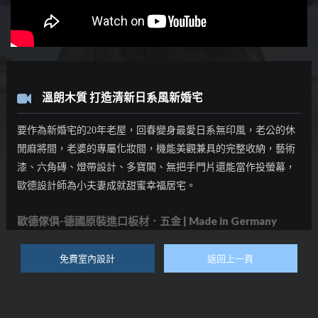
溫朗木質 打造清新日系風新婚宅
要作為新婚宅的20年老屋，回春變身最愛日系無印風，老公的休
閒麻將間，老婆的專屬化妝間，機能美觀兼具的完整收納，藝術
漆、六角磚、燈帶設計、多寶閣、無把手門片還能當作投螢幕，
歐德設計師為小夫妻成就甜蜜幸福居宅。
歐德傢俱-德國原裝進口板材．五金 | Made in Germany
免費室內設計
返回上一頁