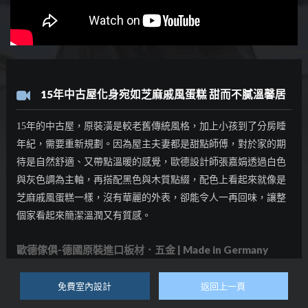
15年中古屋化身宛如芝麻戚風蛋糕 甜而不膩溫馨居
15年的中古屋，原裝潢是較老舊傳統風格，加上小孩到了分房睡
年紀，需要重新規劃。因為屋主夫妻都是甜點師傅，對於家的期
待是自然舒適、又帶點溫暖的感覺，歐德設計師張嘉娟透過白色
與灰色調為主軸，再搭配黑色與木質點綴，配色上看起來就像是
芝麻戚風蛋糕一樣，沒有華麗的外表，卻能令人一再回味，讓整
個家看起來簡潔溫潤又有質感。
歐德傢俱-德國原裝進口板材．五金 | Made in Germany
免費室內設計
返回上一頁