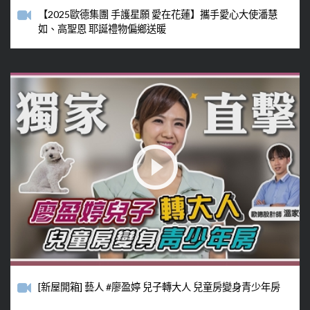
【2025歐德集團 手護星願 愛在花蓮】攜手愛心大使潘慧
如、高聖恩 耶誕禮物偏鄉送暖
[新屋開箱] 藝人 #廖盈婷 兒子轉大人 兒童房變身青少年房