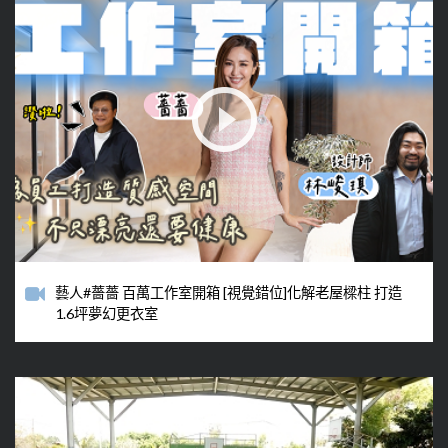
藝人#薔薔 百萬工作室開箱 [視覺錯位]化解老屋樑柱 打造
1.6坪夢幻更衣室