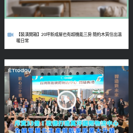
【裝潢開箱】20坪新成屋也有超機能三房 簡約木質住出溫
暖日常