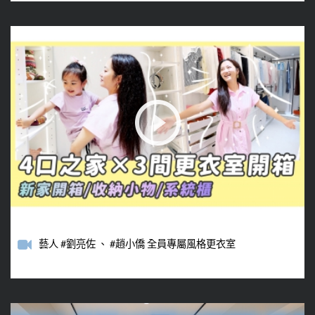
藝人 #劉亮佐 、 #趙小僑 全員專屬風格更衣室