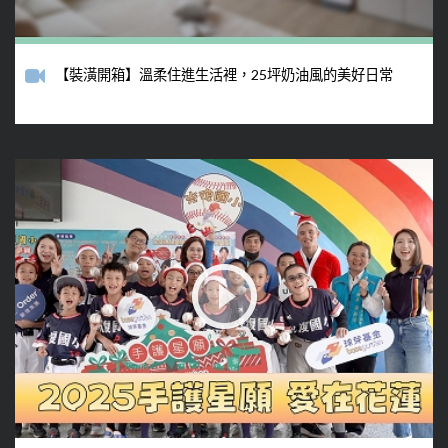
【裝潢開箱】溫柔住進生活裡，25坪奶油風的美好日常