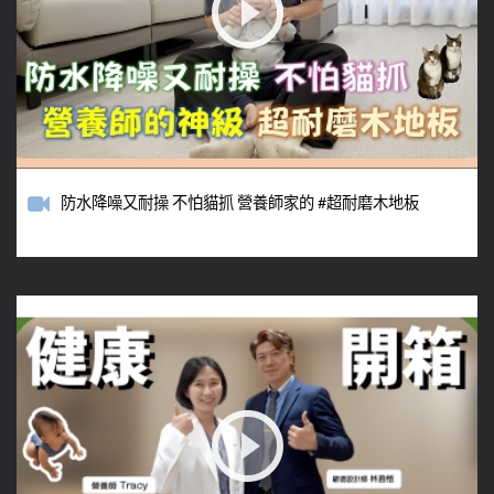
防水降噪又耐操 不怕貓抓 營養師家的 #超耐磨木地板