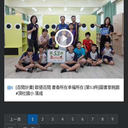
[百閱計畫] 歐德百閱 書香所在幸福所在 [第53所]圖書室桃園
#頂社國小 落成
上一頁
1
2
3
4
5
6
7
8
9