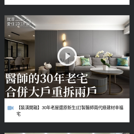
【裝潢開箱】30年老屋還原新生|訂製醫師兩代綠建材幸福
宅