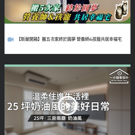
【新屋開箱】搬五次家終於圓夢 營養師&孩寵共居幸福宅