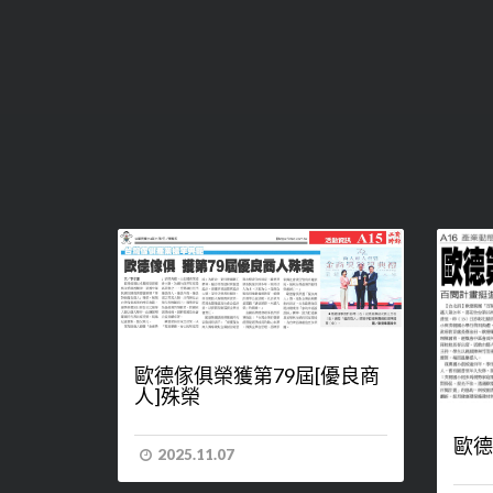
歐德傢俱榮獲第79屆[優良商
人]殊榮
歐德
2025.11.07