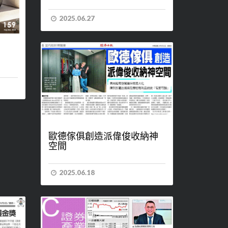
2025.06.27
歐德傢俱創造派偉俊收納神
空間
2025.06.18