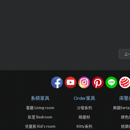
上
系統家具
Order家具
床墊
客廳 Living room
沙發系列
美國Ser
臥室 Bedroom
綠建材
綠色
兒童房 Kid's room
Kitty系列
枕頭