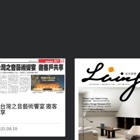
台灣之音藝術饗宴 邀客
享
25.08.18