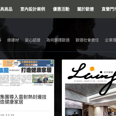
搜尋
具商品
室內設計案例
優惠活動
關於歐德
直營門
事
綠建材
安心認證
為何選擇歐德
歐德社會責任
企業
集團導入雷射熱封邊技
造健康家居
25.12.23