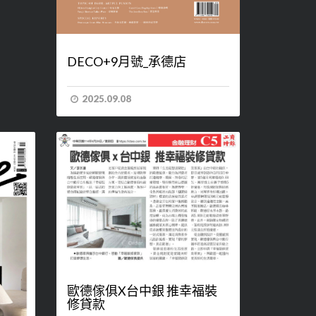
DECO+9月號_承德店
2025.09.08
歐德傢俱X台中銀 推幸福裝
修貸款