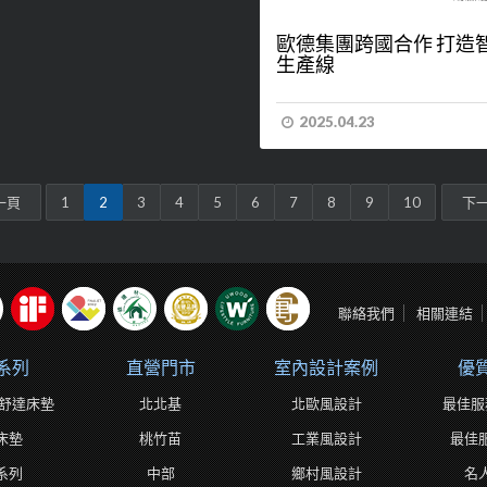
歐德集團跨國合作 打造
生產線
2025.04.23
一頁
1
2
3
4
5
6
7
8
9
10
下
聯絡我們
相關連結
系列
直營門市
室內設計案例
優
ta舒達床墊
北北基
北歐風設計
最佳服
床墊
桃竹苗
工業風設計
最佳
系列
中部
鄉村風設計
名