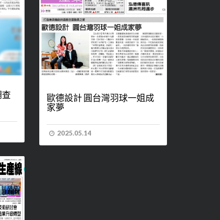
調查
歐德設計 圓台灣羽球一姐成
家夢
2025.05.14