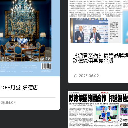
《讀者文摘》信譽品牌
歐德傢俱再獲金獎
2025.06.02
CO+6月號_承德店
25.06.04