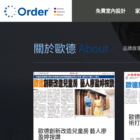
免費室內設計
家
About
關於歐德
品牌故
歐德
術打
歐德創新改造兒童房 藝人廖
盈婷按讚
20