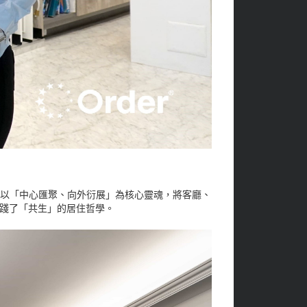
，以「中心匯聚、向外衍展」為核心靈魂，將客廳、
踐了「共生」的居住哲學。