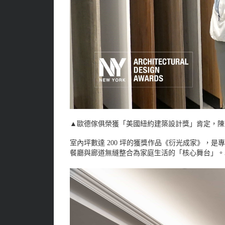
▲歐德傢俱榮獲「美國紐約建築設計獎」肯定，陳國
室內坪數達 200 坪的獲獎作品《衍光成家》
餐廳與廊道無縫整合為家庭生活的「核心舞台」。