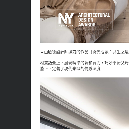
▲由歐德設計師操刀的作品《衍光成家：共生之境》，
材質語彙上，展現精準的調和實力，巧妙平衡父母
簷下，定義了現代豪邸的情感溫度。