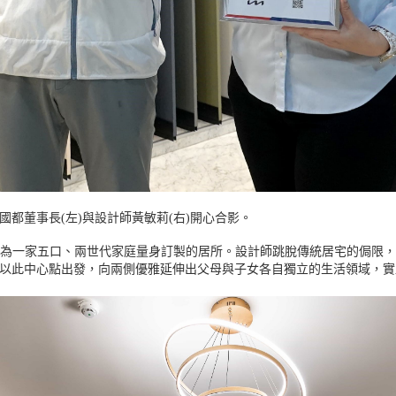
都董事長(左)與設計師黃敏莉(右)開心合影。
，是專為一家五口、兩世代家庭量身訂製的居所。設計師跳脫傳統居宅的侷限
以此中心點出發，向兩側優雅延伸出父母與子女各自獨立的生活領域，實