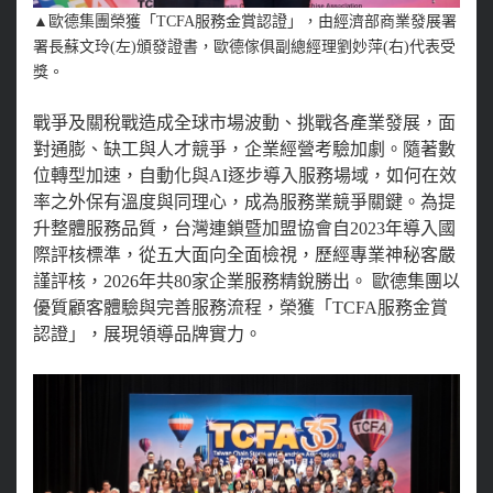
▲
歐德集團榮獲「TCFA服務金賞認證」，由經濟部商業發展署
署長蘇文玲(左)頒發證書，歐德傢俱副總經理劉妙萍(右)代表受
獎。
戰爭及關稅戰造成全球市場波動、挑戰各產業發展，面
對通膨、缺工與人才競爭，企業經營考驗加劇。隨著數
位轉型加速，自動化與AI逐步導入服務場域，如何在效
率之外保有溫度與同理心，成為服務業競爭關鍵。為提
升整體服務品質，台灣連鎖暨加盟協會自2023年導入國
際評核標準，從五大面向全面檢視，歷經專業神秘客嚴
謹評核，2026年共80家企業服務精銳勝出。 歐德集團以
優質顧客體驗與完善服務流程，榮獲「TCFA服務金賞
認證」，展現領導品牌實力。