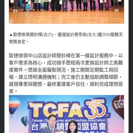
▲
歐德傢俱簡妙樺(左六)、優渥設計周亭如(左七)獲2026服務天
使獎肯定。
歐德傢俱中山店設計師簡妙樺在第一線設計服務中，以
客戶需求為核心，成功接手歷經兩次更換設計師之高難
度案件。透過全面盤點現況，施工期間定期監工與回
報，建立透明溝通機制；完工後仍主動協助調整細節，
展現專業與關懷，最終重建客戶信任，順利完成理想居
家。