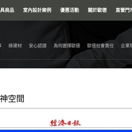
搜尋
具商品
室內設計案例
優惠活動
關於歐德
直營門
事
綠建材
安心認證
為何選擇歐德
歐德社會責任
企業
神空間