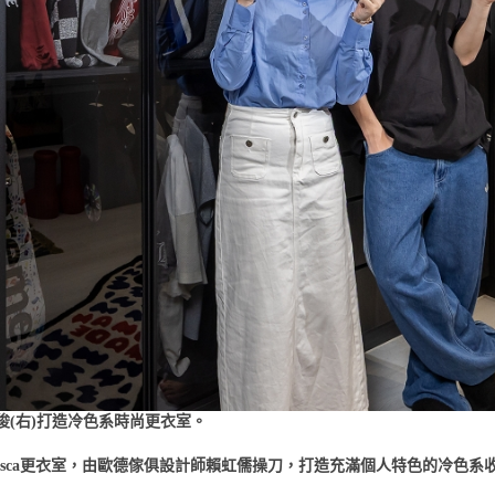
俊(右)打造冷色系時尚更衣室。
 Brasca更衣室，由歐德傢俱設計師賴虹儒操刀，打造充滿個人特色的冷