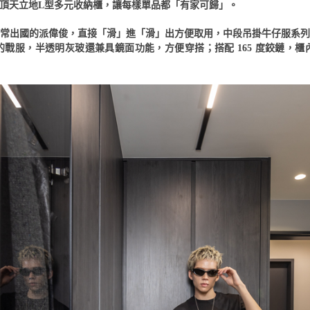
頂天立地L型多元收納櫃，讓每樣單品都「有家可歸」。
經常出國的派偉俊，直接「滑」進「滑」出方便取用，中段吊掛牛仔服系
的戰服，半透明灰玻還兼具鏡面功能，方便穿搭；搭配 165 度鉸鏈，