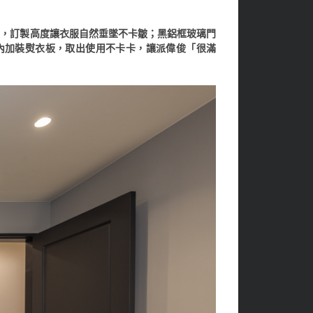
列，訂製高度讓衣服自然垂墜不卡皺；黑鋁框玻璃門
櫃內加裝熨衣板，取出使用不卡卡，讓派偉俊「很滿