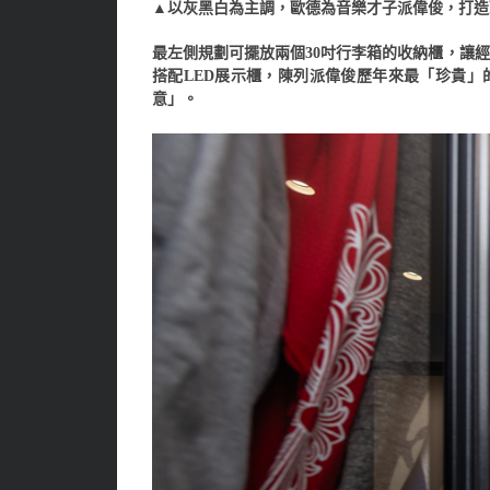
▲以灰黑白為主調，歐德為音樂才子派偉俊，打造
最左側規劃可擺放兩個30吋行李箱的收納櫃，讓
搭配LED展示櫃，陳列派偉俊歷年來最「珍貴」
意」。