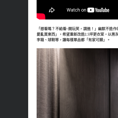
「想看嗎？不給看~開玩笑，請進！」幽默不造作
愛亂買東西」，希望重新改造2.5坪更衣室，以
李箱、球鞋等，讓每樣單品都「有家可歸」。