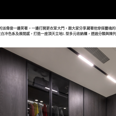
的派偉俊一邊笑著，一邊打開更衣室大門，跟大家分享藏著他穿搭靈魂
黑灰白冷色系及展間感，打造一座頂天立地L 型多元收納櫃，透過分類與陳