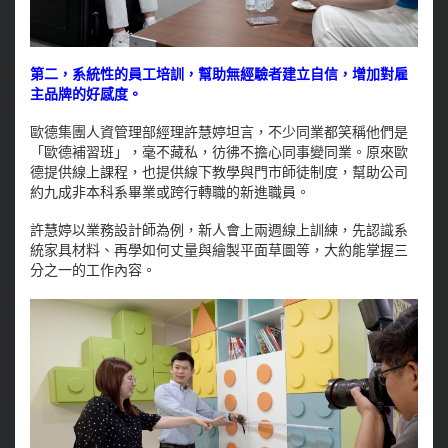
第二，系統性的員工培訓，幫助無經驗者建立自信，增加對雇
主品牌的好感度。
歐德集團人資管理部經理許慧婷坦言，不少同業都笑稱他們是
「歐德補習班」，毫不藏私，彷彿不擔心同事變同業。原來歐
德提供線上課程，也提供線下教學與門市師徒制度，幫助公司
約九成非本科系畢業或跨行轉職的新進職員。
許慧婷以業務設計師為例，新人會上兩週線上訓練，先認識系
統家具材料、再學如何丈量與繪製平面草圖等，大約能掌握三
分之一的工作內容。