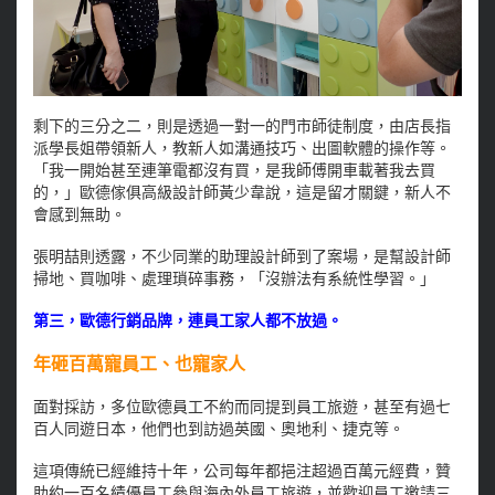
剩下的三分之二，則是透過一對一的門市師徒制度，由店長指
派學長姐帶領新人，教新人如溝通技巧、出圖軟體的操作等。
「我一開始甚至連筆電都沒有買，是我師傅開車載著我去買
的，」歐德傢俱高級設計師黃少韋說，這是留才關鍵，新人不
會感到無助。
張明喆則透露，不少同業的助理設計師到了案場，是幫設計師
掃地、買咖啡、處理瑣碎事務，「沒辦法有系統性學習。」
第三，歐德行銷品牌，連員工家人都不放過。
年砸百萬寵員工、也寵家人
面對採訪，多位歐德員工不約而同提到員工旅遊，甚至有過七
百人同遊日本，他們也到訪過英國、奧地利、捷克等。
這項傳統已經維持十年，公司每年都挹注超過百萬元經費，贊
助約一百名績優員工參與海內外員工旅遊，並歡迎員工邀請三