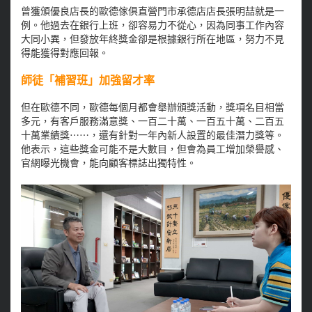
曾獲頒優良店長的歐德傢俱直營門市承德店店長張明喆就是一
例。他過去在銀行上班，卻容易力不從心，因為同事工作內容
大同小異，但發放年終獎金卻是根據銀行所在地區，努力不見
得能獲得對應回報。
師徒「補習班」加強留才率
但在歐德不同，歐德每個月都會舉辦頒獎活動，獎項名目相當
多元，有客戶服務滿意獎、一百二十萬、一百五十萬、二百五
十萬業績獎⋯⋯，還有針對一年內新人設置的最佳潛力獎等。
他表示，這些獎金可能不是大數目，但會為員工增加榮譽感、
官網曝光機會，能向顧客標誌出獨特性。