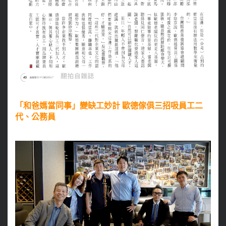
「和爸媽當同事」變缺工妙計 歐德傢俱三招吸員工二
代、公務員