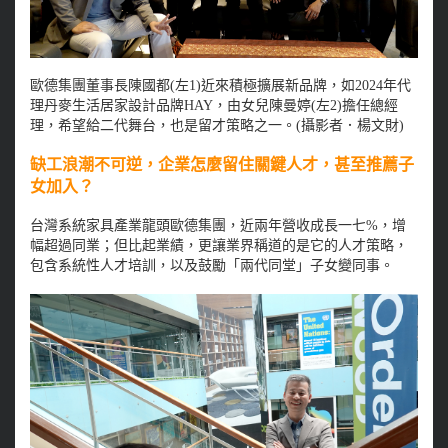
歐德集團董事長陳國都(左1)近來積極擴展新品牌，如2024年代
理丹麥生活居家設計品牌HAY，由女兒陳曼婷(左2)擔任總經
理，希望給二代舞台，也是留才策略之一。(攝影者．楊文財)
缺工浪潮不可逆，企業怎麼留住關鍵人才，甚至推薦子
女加入？
台灣系統家具產業龍頭歐德集團，近兩年營收成長一七%，增
幅超過同業；但比起業績，更讓業界稱道的是它的人才策略，
包含系統性人才培訓，以及鼓勵「兩代同堂」子女變同事。