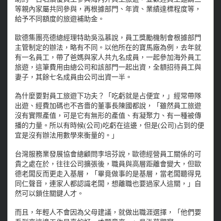
等親內家屬共同參與，再根據部門、年資、業績達標程度等，
給予不同額度的旅遊補助金。
歐德集團亮德總經理特助吳泓慕說，員工獎勵機制會根據部門
主管制定的辦法，略有不同。以他所在的寶馬廠為例，去年就
有一名員工，帶了爸媽與家人共九名成員，一起參加海外員工
旅遊，這筆費用由總公司和該部門一起出資，全額招待員工與
妻子，其餘七名成員由公司出資一半。
為什麼要對員工旅遊下功夫？「吃虧就是占便宜，」經常帶隊
出遊、經費加碼也不吝嗇的董事長陳國都說，「雖然員工旅遊
沒有實際產值，可是它有無形的產值、有凝聚力、有一種被傳
播的力量。所以有時候(公司)吃虧在這邊，但是(公司)占到的便
宜是沒有辦法用數學來衡量的。」
台灣服務業發展協會總顧問李培芬說，歐德經營員工關係的可
貴之處在於，往往公司擴張後，職員與高層距離會變大，但歐
德老闆反而更走入基層，「畢竟做事的是基層，當老闆聽得見
同仁聲音，連家人都認識老闆，想離職也要過家人這關，」自
然可以鎖住關鍵人才。
而且，年輕人不會因為父母建議，就做出職涯選擇，「他們要