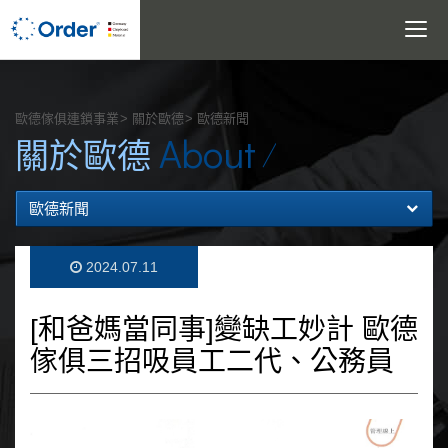
Toggle
navigatio
搜尋
歐德傢俱連鎖事業
關於歐德
歐德新聞
About
關於歐德
歐德新聞
2024.07.11
[和爸媽當同事]變缺工妙計 歐德
傢俱三招吸員工二代、公務員