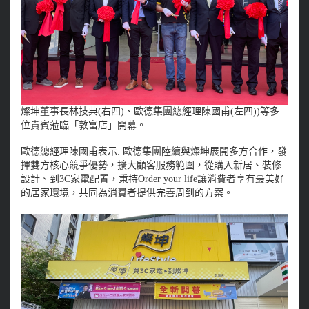
燦坤董事長林技典(右四)、歐德集團總經理陳國甫(左四))等多
位貴賓蒞臨「敦富店」開幕。
歐德總經理陳國甫表示: 歐德集團陸續與燦坤展開多方合作，發
揮雙方核心競爭優勢，擴大顧客服務範圍，從購入新居、裝修
設計、到3C家電配置，秉持Order your life讓消費者享有最美好
的居家環境，共同為消費者提供完善周到的方案。