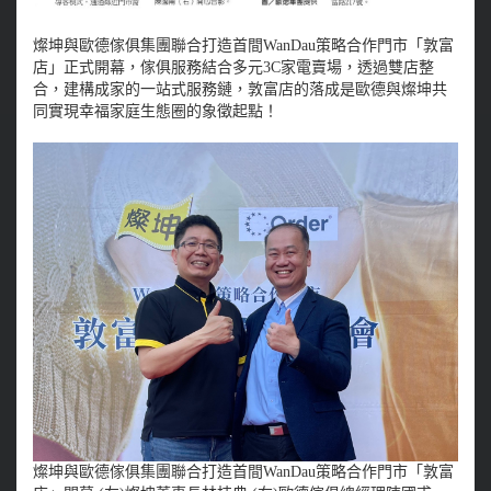
燦坤與歐德傢俱集團聯合打造首間WanDau策略合作門市「敦富
店」正式開幕，傢俱服務結合多元3C家電賣場，透過雙店整
合，建構成家的一站式服務鏈，敦富店的落成是歐德與燦坤共
同實現幸福家庭生態圈的象徵起點！
燦坤與歐德傢俱集團聯合打造首間WanDau策略合作門市「敦富