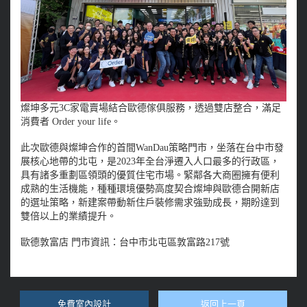
燦坤多元3C家電賣場結合歐德傢俱服務，透過雙店整合，滿足
消費者 Order your life。
此次歐德與燦坤合作的首間WanDau策略門市，坐落在台中市發
展核心地帶的北屯，是2023年全台淨遷入人口最多的行政區，
具有諸多重劃區領頭的優質住宅市場。緊鄰各大商圈擁有便利
成熟的生活機能，種種環境優勢高度契合燦坤與歐德合開新店
的選址策略，新建案帶動新住戶裝修需求強勁成長，期盼達到
雙倍以上的業績提升。
歐德敦富店 門市資訊：台中市北屯區敦富路217號
免費室內設計
返回上一頁