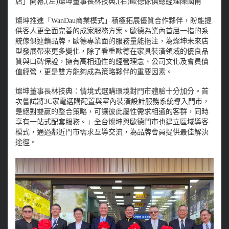
店」開幕,(左)燦坤董事長林技典,(右)歐德傢俱總經理陳國甫
燦坤推進「WanDau商業模式」積極拓展優質合作夥伴，盼能提
供客人更全面完善的成家服務方案。歐德為業內首屈一指的系
統傢俱連鎖品牌，歐德專業面的服務量能挹注，為燦坤未來店
型發展帶來更多變化，除了看重歐德在家具裝潢領域的優良品
質與口碑保證，擁有高相通性的經營理念、公司文化及會員價
值經營，更是雙方能夠成為策略夥伴的重要因素。
燦坤董事長林技典：情境式選購環境對門市體驗十分加分。首
次嘗試將3C家電選購配置與室內裝潢設計服務系統導入門市，
是絕對雙贏的整合策略，可讓彼此屬性需求相通的客群，同時
享有一站式配套服務。」全台燦坤與歐德門市也建立區域導客
模式，通過鄰近門市需求互導交流，為品牌會員提供最佳解決
途徑。