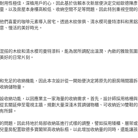
耐用性極佳，深植用戶的心，因此基於信賴本次新居便決定交給歐德陳彥
童，以及房屋本身樓高較低、收納空間不足等問題，因此特別重視空間的
他們喜愛的咖啡元素導入居宅。透過木紋傢俱、清水模司曼特漆料和黑鋁
意、慢活的美好時光。
混搭的木紋和清水模司曼特漆料，能為居所調配出溫潤、內斂的雅致氛圍
美好的日常片刻。
和充足的收納機能，因此本次設計從一開始便決定將原先的廚房隔間牆拆
收納儲物量。
設收納功能，以因應業主一家海量的收納需求。首先，設計師採用格柵與
從玄關延伸至電視主牆，規劃大量深淺木質調儲物櫃、可收納近50雙鞋
有所歸。
的問題，因此特地於局部收納區進行式樣的調整，譬如採用矮櫃、層架或
兒童房配置歐德多寶閣架高收納臥榻，以此增加收納量的同時，還能讓孩