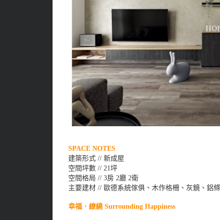
SPACE NOTES
建築形式 // 新成屋
空間坪數 // 21坪
空間格局 // 3房 2廳 2衛
主要建材 // 歐德系統傢俱、木作格柵、灰鏡、鋁條
幸福．繚繞 Surrounding Happiness