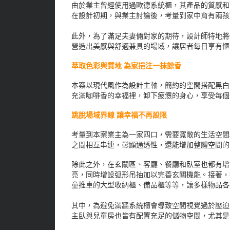
由於業主曾經使用過歐德系統櫃，其產品的質感和
在設計初期，與業主討論後，考量到家中育有兩孩
此外，為了滿足夫妻倆對家的期待，設計師特地將
營造出美感與舒適兼具的場域，讓居者每日享有愜
萃取色彩與質地 為家挹注一抹餘香
本案以現代風作為設計主軸，簡約的空間搭配黑白
充滿咖啡香的幸福裡，卸下疲憊的身心，享受每個
跳脫場域界線 讓幸福不再設限
考量到本案業主為一家四口，需要寬敞的生活空間
之間相互串連，彰顯通透性，還能增加整體空間的
除此之外，在玄關區、客廳、餐廳和臥室也都有增
亮，同時增設弧形吊抽加以完善玄關機能。接著，
童推車的大型收納櫃、備品櫃等等，讓多樣物品各
其中，為避免滿牆系統櫃會導致空間視覺過於壓迫
主臥與兒童房也皆有配置充足的儲物空間，尤其是