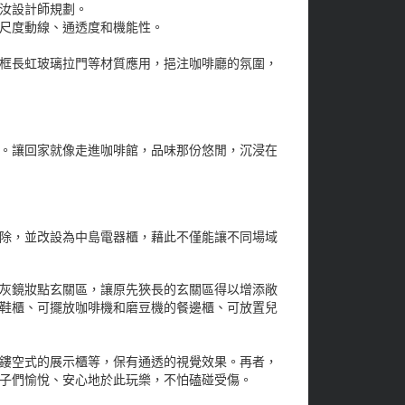
汝設計師規劃。
尺度動線、通透度和機能性。
框長虹玻璃拉門等材質應用，挹注咖啡廳的氛圍，
。讓回家就像走進咖啡館，品味那份悠閒，沉浸在
除，並改設為中島電器櫃，藉此不僅能讓不同場域
灰鏡妝點玄關區，讓原先狹長的玄關區得以增添敞
的鞋櫃、可擺放咖啡機和磨豆機的餐邊櫃、可放置兒
鏤空式的展示櫃等，保有通透的視覺效果。再者，
子們愉悅、安心地於此玩樂，不怕磕碰受傷。