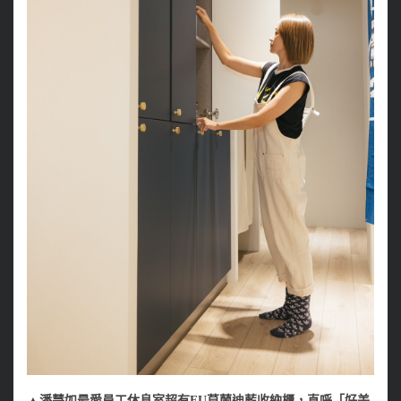
▲潘慧如最愛員工休息室超有FU莫蘭迪藍收納櫃，直呼「好美