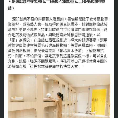
▲歐德設計師穆思妍
(
左一
)
為藝人潘慧如
(
左二
)
客製化寵物旅
館。
深知創業不易的斜槓藝人潘慧如，籌備期間除了進修寵物專
業課程，成為藝人第一位取得照護員認證外，針對寵物旅館裝
潢設計更是不馬虎，特地到歐德門市和優渥門市親挑親選，適
合毛孩及寵物旅館產品，與歐德設計師穆思妍溝通後，以
「家」為概念，在旅館住宿區規劃近15坪大的舒適客廳，選用
歐德健康綠建材設置毛孩專屬儲物櫃；設置吊掛牽繩、項圈的
黃色洞洞板牆；搭配優渥設計「帕瑪實木沙發」，寵物布抗
污、耐磨，不怕抓傷，讓毛孩來到這裡像度假一樣，可以自由
奔跑、跳躍，強調不關籠服務，毛孩可以自己選擇休息空間的
潘慧如直說「這裡根本就是寵物的快樂天堂」。