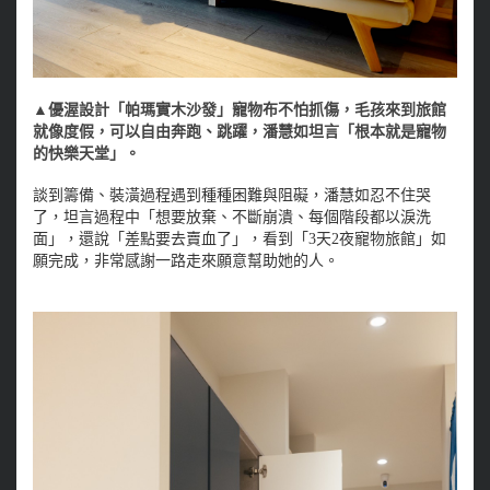
▲優渥設計「帕瑪實木沙發」寵物布不怕抓傷，毛孩來到旅館
就像度假，可以自由奔跑、跳躍，潘慧如坦言「根本就是寵物
的快樂天堂」。
談到籌備、裝潢過程遇到種種困難與阻礙，潘慧如忍不住哭
了，坦言過程中「想要放棄、不斷崩潰、每個階段都以淚洗
面」，還說「差點要去賣血了」，看到「3天2夜寵物旅館」如
願完成，非常感謝一路走來願意幫助她的人。