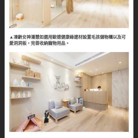
▲凍齡女神潘慧如選用歐德健康綠建材設置毛孩儲物櫃以及可
愛洞洞板，完善收納寵物用品。