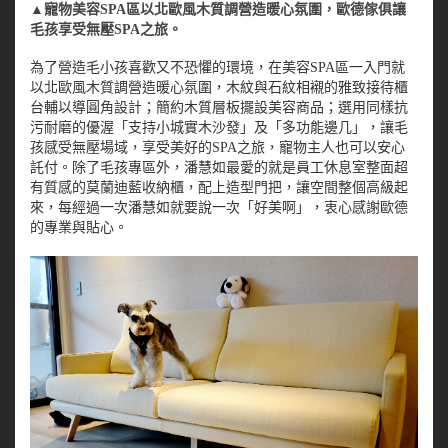
▲寵物美容SPA區以北歐風木質調營造暖心氛圍，歐德傢俱讓
毛孩享受無壓SPA之旅。
為了營造毛小孩喜歡又不恐懼的環境，在美容SPA區一入門就
以北歐風木質調營造暖心氛圍，木紋與石紋相襯的雅致接待櫃
台輔以導圓角設計；簡約木質層板擺設美容商品；選用同樣抗
污耐磨的優渥「支持小城實木沙發」及「多功能邊几」，讓毛
孩感受無壓場域，享受美好的SPA之旅，寵物主人也可以安心
託付。除了毛孩專區外，潘慧如最愛的就是員工休息室整面超
有質感的莫蘭迪藍收納櫃，配上造型門把，讓空間整個高級起
來，每經過一次潘慧如就要說一次「好美啊」，衷心感謝歐德
的專業與貼心。