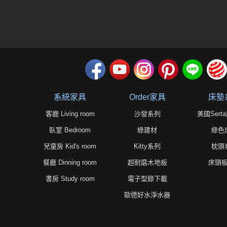
系統家具
Order家具
床墊
客廳 Living room
沙發系列
美國Ser
臥室 Bedroom
綠建材
綠色
兒童房 Kid's room
Kitty系列
枕頭
餐廳 Dinning room
超耐磨木地板
床頭
書房 Study room
電子型錄下載
歐德好水淨水器