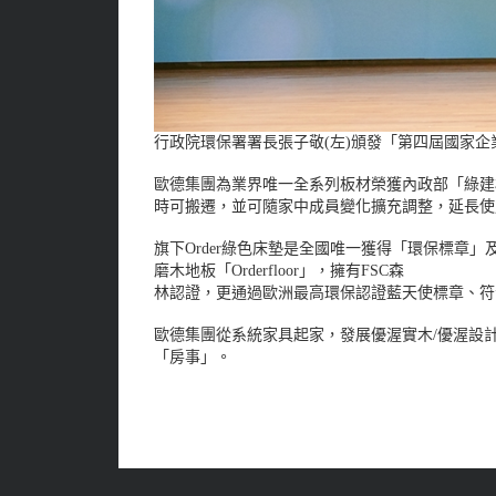
行政院環保署署長張子敬(左)頒發「第四屆國家企
歐德集團為業界唯一全系列板材榮獲內政部「綠建
時可搬遷，並可隨家中成員變化擴充調整，延長使
旗下Order綠色床墊是全國唯一獲得「環保標
磨木地板「Orderfloor」，擁有FSC森
林認證，更通過歐洲最高環保認證藍天使標章、符
歐德集團從系統家具起家，發展優渥實木/優渥設計、Or
「房事」。