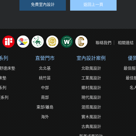
免費室內設計
返回上一頁
聯絡我們
相關連結
系列
直營門市
室內設計案例
優
ta舒達床墊
北北基
北歐風設計
最佳服
床墊
桃竹苗
工業風設計
最佳
系列
中部
鄉村風設計
名
板系列
南部
現代風設計
東部/離島
混搭風設計
海外
實木風設計
古典風設計