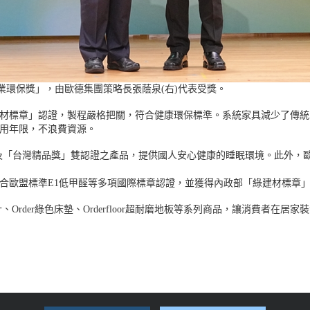
業環保獎」，由歐德集團策略長張蔭泉(右)代表受獎。
材標章」認證，製程嚴格把關，符合健康環保標準。系統家具減少了傳統
用年限，不浪費資源。
章」及「台灣精品獎」雙認證之產品，提供國人安心健康的睡眠環境。此外
合歐盟標準E1低甲醛等多項國際標章認證，並獲得內政部「綠建材標章
der綠色床墊、Orderfloor超耐磨地板等系列商品，讓消費者在居家裝潢規