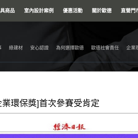
搜尋
具商品
室內設計案例
優惠活動
關於歐德
直營門
事
綠建材
安心認證
為何選擇歐德
歐德社會責任
企業
企業環保獎]首次參賽受肯定