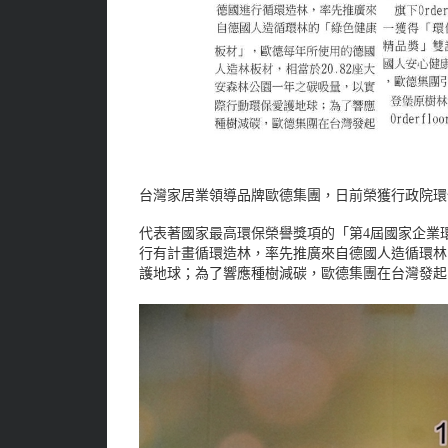
台灣家居業領導品牌歐德集團，日前榮獲行政院環
代表著國家最高環保榮譽獎項的「第4屆國家企業
行有計畫循環造林，率先推廣來自德國人造循環林
護地球；為了響應種樹減碳，歐德集團在台灣發起