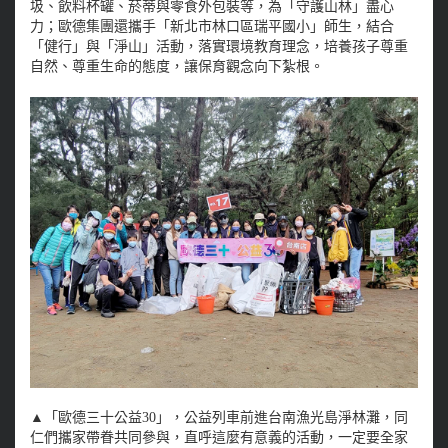
圾、飲料杯罐、菸蒂與零食外包裝等，為「守護山林」盡心
力；歐德集團還攜手「新北市林口區瑞平國小」師生，結合
「健行」與「淨山」活動，落實環境教育理念，培養孩子尊重
自然、尊重生命的態度，讓保育觀念向下紮根。
▲「歐德三十公益30」，公益列車前進台南漁光島淨林灘，同
仁們攜家帶眷共同參與，直呼這麼有意義的活動，一定要全家