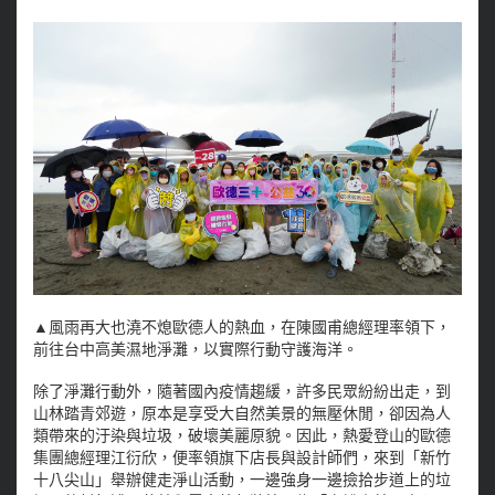
▲風雨再大也澆不熄歐德人的熱血，在陳國甫總經理率領下，
前往台中高美濕地淨灘，以實際行動守護海洋。
除了淨灘行動外，隨著國內疫情趨緩，許多民眾紛紛出走，到
山林踏青郊遊，原本是享受大自然美景的無壓休閒，卻因為人
類帶來的汙染與垃圾，破壞美麗原貌。因此，熱愛登山的歐德
集團總經理江衍欣，便率領旗下店長與設計師們，來到「新竹
十八尖山」舉辦健走淨山活動，一邊強身一邊撿拾步道上的垃