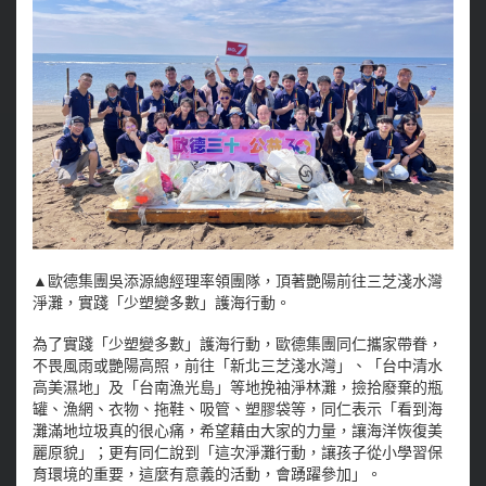
▲歐德集團吳添源總經理率領團隊，頂著艷陽前往三芝淺水灣
淨灘，實踐「少塑變多數」護海行動。
為了實踐「少塑變多數」護海行動，歐德集團同仁攜家帶眷，
不畏風雨或艷陽高照，前往「新北三芝淺水灣」、「台中清水
高美濕地」及「台南漁光島」等地挽袖淨林灘，撿拾廢棄的瓶
罐、漁網、衣物、拖鞋、吸管、塑膠袋等，同仁表示「看到海
灘滿地垃圾真的很心痛，希望藉由大家的力量，讓海洋恢復美
麗原貌」；更有同仁說到「這次淨灘行動，讓孩子從小學習保
育環境的重要，這麼有意義的活動，會踴躍參加」。