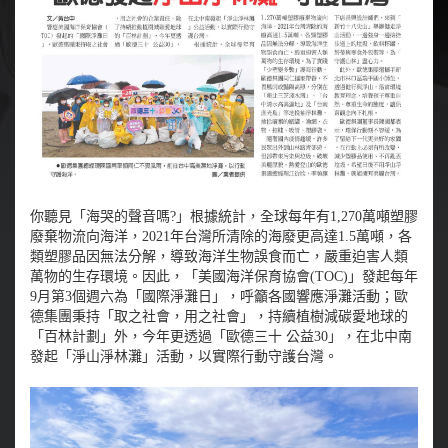
你聽見「海哭的聲音嗎?」根據統計，全球每年有1,270萬噸塑膠
廢棄物流向海洋，2021年台灣所清除的海廢更高達1.5萬噸，各
類塑膠品因無法分解，導致海洋生物誤食而亡，嚴重迫害人類
萬物的生存環境。因此，「美國海洋保育協會(TOC)」發起每年
9月第3個週六為「國際淨灘日」，呼籲各國響應淨灘活動；歐
德集團秉持「取之社會，用之社會」，持續植樹減碳愛地球的
「百林計劃」外，今年更透過「歐德三十 公益30」，在北中南
發起「淨山淨林灘」活動，以實際行動守護台灣。