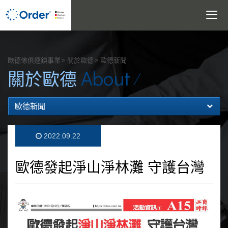
Toggle
navigatio
搜尋
歐德傢俱連鎖事業
關於歐德
歐德新聞
About
關於歐德
歐德新聞
2022.09.22
歐德發起淨山淨林灘 守護台灣