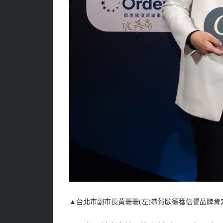
▲
台北市副市長黃珊珊(左)恭賀歐德獲信譽品牌肯