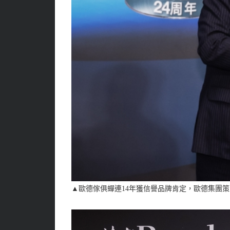
▲
歐德傢俱蟬連14年獲信譽品牌肯定，歐德集團策