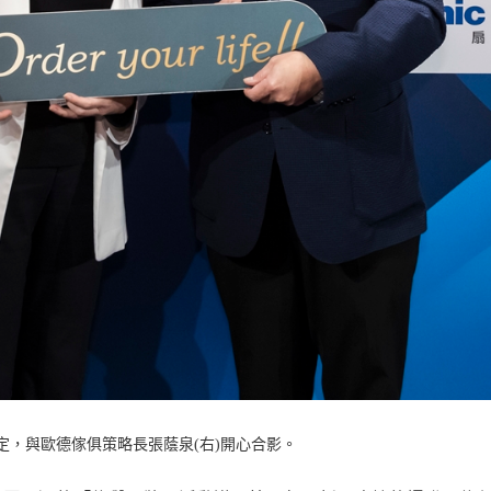
定，與歐德傢俱策略長張蔭泉(右)開心合影。