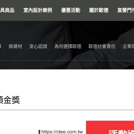
搜尋
具商品
室內設計案例
優惠活動
關於歐德
直營門
事
綠建材
安心認證
為何選擇歐德
歐德社會責任
企業
類金獎