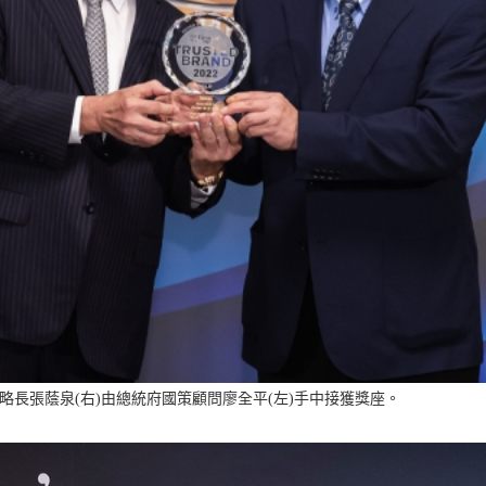
略長張蔭泉(右)由總統府國策顧問廖全平(左)手中接獲獎座。