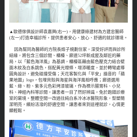
▲歐德傢俱設計師袁嘉興(右一)，用健康綠建材為方建忠醫師
(左一)打造幸福診所，提供患者安心、放心、舒適的就診環境。
因為幫同為醫師的方院長姪子規劃住家，深受好評而與診所
結緣，將包含三個診間、櫃檯、廊道52坪新成屋及鄰近的藥
局，以「藍色海洋風」為基調，櫃檯區藉由藍色壓克力結合壁
面木紋及白系跳色，搭配黃光燈條，增添暖度，並於轉彎處導
圓角設計，避免碰撞受傷；天花客製化與「平安」諧音的「蘋
果地圖」logo，包埋貝殼與海星與海洋風相呼應；廊道選用
藍、綠、粉、紫多元色彩烤漆玻璃，作為標示腸胃科、小兒
科、神經內科等診間，讓患者一目了然好辨識，免於跑錯診療
室的窘境。整體空間一改過往純白系冷冰冰醫院形象，型塑簡
潔明亮，繽紛活潑的舒適空間，讓患者來到這裡就診，心情更
顯輕鬆。