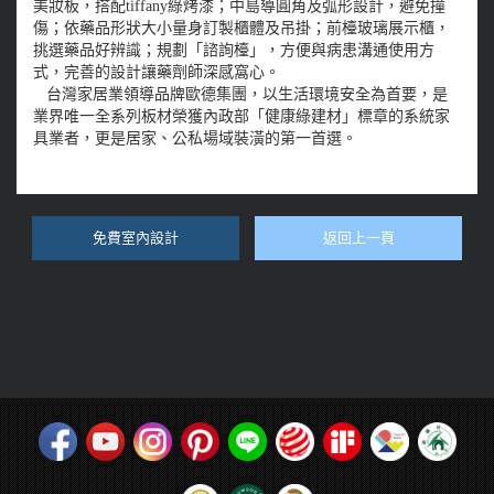
美妝板，搭配tiffany綠烤漆；中島導圓角及弧形設計，避免撞
傷；依藥品形狀大小量身訂製櫃體及吊掛；前檯玻璃展示櫃，
挑選藥品好辨識；規劃「諮詢檯」，方便與病患溝通使用方
式，完善的設計讓藥劑師深感窩心。
台灣家居業領導品牌歐德集團，以生活環境安全為首要，是
業界唯一全系列板材榮獲內政部「健康綠建材」標章的系統家
具業者，更是居家、公私場域裝潢的第一首選。
免費室內設計
返回上一頁