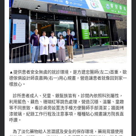
▲提供患者安全無虞的就診環境，是方建忠醫師(左二)首重，歐
德傢俱設計師袁嘉興(右一)用心規畫，營造讓患者就像回到家一
樣放心。
診所患者成人、兒童、銀髮族皆有，診間內依照科別屬性，
利用藍色、藕色、珊瑚紅等跳色處理，營造沉穩、溫馨、童趣
等不同景致，看診桌旁設置洗手檯方便醫師手部清潔；牆面烤
漆玻璃，紀錄工作行程及注意事項，種種貼心規畫讓方院長直
呼讚。
為了淡化藥物給人苦澀感及安全的保存環境，藥局背牆使用