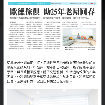
從幕後製作到幕前主持，走遍世界各地蒐羅好吃好玩景點的重
量級玩家顏永烈，行旅這一站走到自宅新家，為了給孩子合適
學區，與長輩相互照應，購下交通便利、生活機能較佳的25年
老屋，並將翻新擘劃全權交託歐德設計師謝美香，將舊屋逆齡
回春，華麗變身為一家四口的快樂日光宅邸。