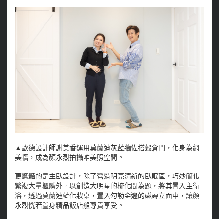
▲歐德設計師謝美香運用莫蘭迪灰藍牆佐搭穀倉門，化身為網
美牆，成為顏永烈拍攝唯美照空間。
更驚豔的是主臥設計，除了營造明亮清新的臥眠區，巧妙簡化
繁複大量櫃體外，以創造大明星的梳化間為題，將其置入主衛
浴，透過莫蘭迪藍化妝桌，置入勾勒金邊的磁磚立面中，讓顏
永烈恍若置身精品飯店般尊貴享受。