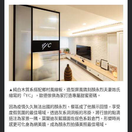
▲純白木質系搭配鄉村風線板，造型屏風鐫刻顏永烈夫妻姓氏
縮寫的「YC」，歐德傢俱為家打造專屬甜蜜密碼。
因為疫情久久無法出國的顏永烈，餐區成了他展示回憶，享受
度假氛圍的最佳場域，透過灰系洞洞板的吊掛，將行旅的點滴
挹注為家景一隅。莫蘭迪灰藍牆面佐搭色系穀倉門，形塑時尚
感更可化身為網美牆，成為顏永烈拍攝美照最佳場域。