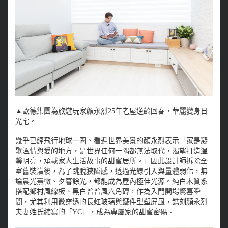
▲歐德集團為旅遊玩家顏永烈25年老屋逆齡回春，華麗變身日
光宅。
幾乎已經飛行地球一圈、看遍世界美景的顏永烈表示「家是凝
聚溫情與愛的地方，是世界任何一隅都無法取代，渴望打造溫
馨明亮，承載家人生活故事的甜蜜居所。」因此設計師拆除全
室舊裝潢後，為了跳脫狹隘感，透過光線引入與量體弱化，無
論晨光熹微、夕暮餘光，都能成為屋內極佳光源。純白木質系
搭配鄉村風線板、黑白普普風六角磚，作為入門開場驚喜瞬
間，尤其利用微穿透的長虹玻璃與鐵件型塑屏風，鐫刻顏永烈
夫妻姓氏縮寫的「YC」，成為專屬家的甜蜜密碼。