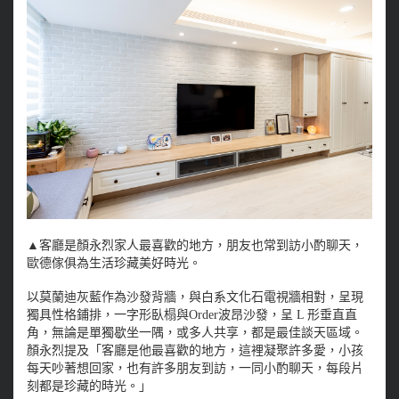
▲客廳是顏永烈家人最喜歡的地方，朋友也常到訪小酌聊天，
歐德傢俱為生活珍藏美好時光。
以莫蘭迪灰藍作為沙發背牆，與白系文化石電視牆相對，呈現
獨具性格鋪排，一字形臥榻與Order波昂沙發，呈 L 形垂直直
角，無論是單獨歇坐一隅，或多人共享，都是最佳談天區域。
顏永烈提及「客廳是他最喜歡的地方，這裡凝聚許多愛，小孩
每天吵著想回家，也有許多朋友到訪，一同小酌聊天，每段片
刻都是珍藏的時光。」