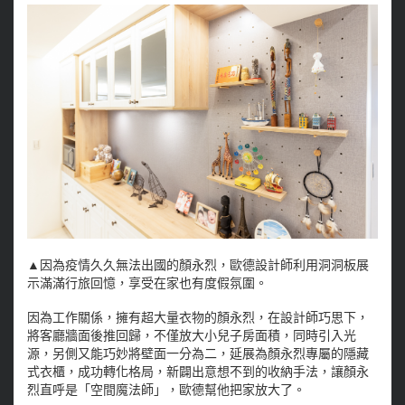
▲因為疫情久久無法出國的顏永烈，歐德設計師利用洞洞板展
示滿滿行旅回憶，享受在家也有度假氛圍。
因為工作關係，擁有超大量衣物的顏永烈，在設計師巧思下，
將客廳牆面後推回歸，不僅放大小兒子房面積，同時引入光
源，另側又能巧妙將壁面一分為二，延展為顏永烈專屬的隱藏
式衣櫃，成功轉化格局，新闢出意想不到的收納手法，讓顏永
烈直呼是「空間魔法師」，歐德幫他把家放大了。