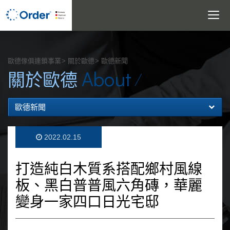
Toggle
navigatio
搜尋
歐德傢俱連鎖事業
關於歐德
歐德新聞
About
關於歐德
歐德新聞
2022.02.15
打造純白木質系搭配鄉村風線
板、黑白普普風六角磚，華麗
變身一家四口日光宅邸