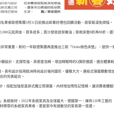
知名業者歐德集團3月31日前推出新春好禮包回饋活動，居家裝潢免煩惱。
3,000元抵用金，買多送多；買沙發就送保養油；新款床墊8折再88折，
墊非常重要，新的一年歐德集團再度推出三款「Order綠色床墊」，提供
花泡棉外觀設計，支撐性強、高密度泡棉，增加睡眠時的Q彈舒適感，適合體
線外觀，表布設計採用歐洲時尚設計幾何圖形，優雅大方。連結式彈簧顆數
合的完美組合。
表布設計，搭配加強型直排式獨立筒彈簧，內材增加惰性記憶棉，讓消費者體
統板材，2022年系統家具及全球最大、德國第一、擁有120年工藝的「Ord
材標章的系統家具業者，更是家中有過敏兒的家長第一首選。