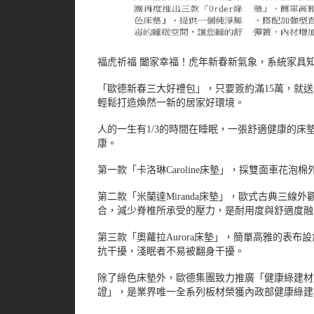
福虎祈福 闔家幸福！虎年新春新氣象，系統家具
「歐德新春三大好禮包」，只要簽約滿15萬，就送
輕鬆打造煥然一新的居家好環境。
人的一生有1/3的時間在睡眠，一張舒適健康的床
康。
第一款「卡洛琳Caroline床墊」，採雙面車
第二款「米蘭達Miranda床墊」，歐式古典三
合，減少脊椎所承受的壓力，是耐用度與舒適度融
第三款「奧蘿拉Aurora床墊」，簡單高雅的
抗干擾，淺眠者不易被翻身干擾。
除了綠色床墊外，歐德集團致力推廣「健康綠建材」系
證」，是業界唯一全系列板材榮獲內政部健康綠建