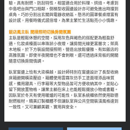
驗，具有耐燃、防刮特性，相當適合用於料理、烘焙。考慮到
中島吧台與門口相鄰，倒梯型收圓邊設計亦可避免進出時撞到
桌角，巧妙分割出玄關與電器收納區，懸吊的圓罩餐桌燈富有
設計感，用餐時儀式感倍增，為業主繁忙生活點亮小小情趣。
飯店風主臥 間接照明切換房間氛圍
主臥是輕鬆休憩的空間，採用灰色與褐色的搭配更為輕盈舒
適，化妝桌檯面以串珠狀小夜燈，讓房間光線更富層次；架高
木地板，於下方裝設間接照明，營造出放鬆優雅、有如飯店的
高雅氛圍，即使半夜開燈也不會刺眼，還可透過床背板的開關
隨意切換房間情調。
臥室窗邊上恰有大梁橫越，設計師特別在窗邊設計了長型收納
床箱避開橫梁壓迫，箱體使用雲霧灰仿手工塗面增添品味質
感，備用寢具、行李箱等大型物品皆可方便收納其中，並貼心
留下開放置物格，讓業主躺在床上也能輕鬆擺放小物或書籍。
因臥室於冬天有使用暖爐的可能性，臥室系統櫃依然使用歐德
耐燃板材，精美訂製櫃體不但讓臥室與公共空間裝潢風格達到
一致性，又可兼顧美觀、實用與安全。