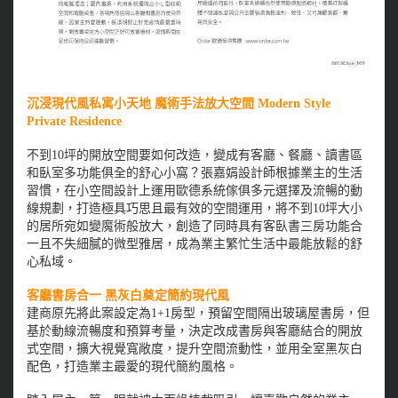
沉浸現代風私寓小天地 魔術手法放大空間 Modern Style
Private Residence
不到10坪的開放空間要如何改造，變成有客廳、餐廳、讀書區
和臥室多功能俱全的舒心小窩？張嘉娟設計師根據業主的生活
習慣，在小空間設計上運用歐德系統傢俱多元選擇及流暢的動
線規劃，打造極具巧思且最有效的空間運用，將不到10坪大小
的居所宛如變魔術般放大，創造了同時具有客臥書三房功能合
一且不失細膩的微型雅居，成為業主繁忙生活中最能放鬆的舒
心私域。
客廳書房合一 黑灰白奠定簡約現代風
建商原先將此案設定為1+1房型，預留空間隔出玻璃屋書房，但
基於動線流暢度和預算考量，決定改成書房與客廳結合的開放
式空間，擴大視覺寬敞度，提升空間流動性，並用全室黑灰白
配色，打造業主最愛的現代簡約風格。