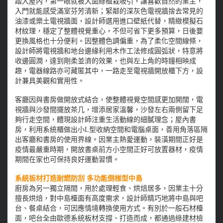
踏入屋內，第一眼就被大面綠植栽吸引，讓喜歡自然的業主，
入門就能感受滿室芬芳清新；緊鄰的深灰色電視牆捨去常見的
油漆或樂土電視牆面，設計師選用進口壁紙代替，精緻模擬石
材紋理，穩定了整體視覺重心，不但可省下更多預算，日後要
更換風格也十分便利。因整體色調偏重，為了柔化空間線條，
設計師將電視牆和地台邊緣利用木作工法修成圓弧狀，特意將
收邊圓潤，達到剛柔並濟的效果，也與左上角的時鐘相映成
趣，電器線路亦可藏匿其中，一路走至電視牆開放櫃下方，設
計兼具美觀和實用性。
客廳因與書房做開放式結合，使整體視覺空間感更加開闊，電
視牆與沙發間擺放茶几，增添居家溫馨，沙發左右兩側留下足
夠行走空間，體現設計師注重生活動線的細膩理念；屋內書
房，利用系統櫃做出小L型收納空間和電腦桌面，善用角落區隔
出客廳和書房的使用界線。因業主熱愛運動，裝潢期間正好是
疫情最嚴重時期，開放書桌前方小空間正好可放置器材，疫情
期間在家也可保持良好運動習慣。
系統板材打造耐燃防刮 多功能倒梯型中島
廚房為另一獨立隔間，用於處理輕食、烘焙居多，因業主十分
擅長烘焙，對中島檯面有高度需求，設計師精巧地將中島與吧
台、餐桌結合，可因應情境轉換使用方式。有別於一般石材檯
面，吧台全由歐德系統板材支撐、打造而成，都通過綠建材檢