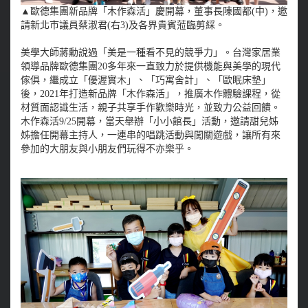
▲
歐德集團新品牌「木作森活」慶開幕，董事長陳國都(中)，邀
請新北市議員蔡淑君(右3)及各界貴賓蒞臨剪綵。
美學大師蔣勳說過「美是一種看不見的競爭力」。台灣家居業
領導品牌歐德集團20多年來一直致力於提供機能與美學的現代
傢俱，繼成立「優渥實木」、「巧寓舍計」、「歐眠床墊」
後，2021年打造新品牌「木作森活」，推廣木作體驗課程，從
材質面認識生活，親子共享手作歡樂時光，並致力公益回饋。
木作森活9/25開幕，當天舉辦「小小館長」活動，邀請甜兒姊
姊擔任開幕主持人，一連串的唱跳活動與闖關遊戲，讓所有來
參加的大朋友與小朋友們玩得不亦樂乎。