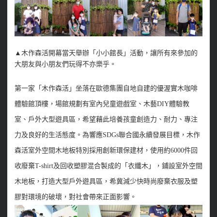
▲
木作森活開幕當天舉辦「小小館長」活動，讓所有來參加的
大朋友與小朋友們玩得不亦樂乎。
第一家「木作森活」坐落在歐德集團自地自建的優渥實木咖啡
體驗館頂樓，場館規劃有室內兒童遊戲室、木藝DIY體驗教
室、戶外大型遊具區，希望藉此培養孩童創造力、耐力、專注
力及良好的生活態度。
為響應SDGs聯合國永續發展目標，木作
森活室外空間木地板特別採用創新環保建材，使用約6000件回
收廢棄T-shirt及回收塑膠混合製成的「衣纖木」，鋪設室外空間
木地板，打造大型戶外遊具區，希冀減少快時尚廢棄衣服及塑
膠對環境的破壞，對社會帶來正面影響。