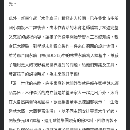
光。
此外，新學年起「木作森活」積極走入校園，已在雙北市多所
國小開設木工課後班，由木作森活的木育老師編寫了20週完整
又充實的課程內容，讓孩子們從零開始學習木工基礎知識，親
身玩木體驗，到學期末能獨立製作一件來自德國的設計傢俱，
並將聯合國永續目標(SDGs15)中的林業永續寫入課程中，讓孩
子能用更大的視野看見世界遇到的問題，給他們知識及工具，
豐富孩子的課後時光，為未來做好準備!
「滑」世代的來臨，許多家庭的休閒娛樂就是賴在家裡與3C產
品為伍，木作森活的成立就是希望全家人一起走出戶外，沐浴
在大自然與藝術氛圍裡。歐德集團董事長陳國都表示：「生活
造就木藝，木藝豐富生活」，以不同主題安排專業木作老師，
開設多元DIY課程，運用歐德集團現有的餘木料，回收再製不
僅可以環保愛地球，還能讓孩子們體驗木種帶來的溫潤質感，