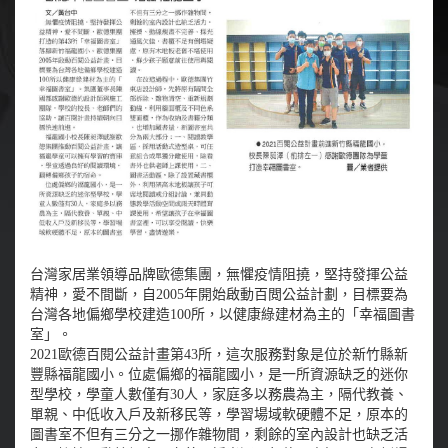
台灣家居業領導品牌歐德集團，無懼疫情阻撓，堅持發揮公益
精神，愛不間斷，自2005年開始啟動百閲公益計劃，目標要為
台灣各地偏鄉學校建造100所，以健康綠建材為主的「幸福圖書
室」。
2021歐德百閱公益計畫第43所，這次服務對象是位於新竹縣新
豐縣福龍國小。位處偏鄉的福龍國小，是一所資源缺乏的迷你
型學校，學童人數僅有30人，家庭多以務農為主，隔代教養、
單親、中低收入戶及新移民等，學習場域軟硬體不足，原本的
圖書室不但有三分之一挪作雜物間，剩餘的室內設計也缺乏活