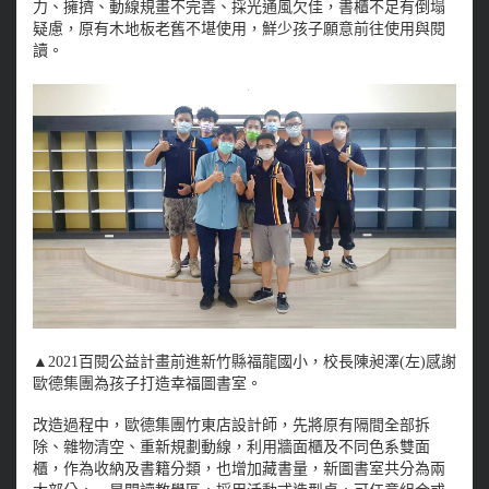
力、擁擠、動線規畫不完善、採光通風欠佳，書櫃不足有倒塌
疑慮，原有木地板老舊不堪使用，鮮少孩子願意前往使用與閱
讀。
▲
2021百閱公益計畫前進新竹縣福龍國小，校長陳昶澤(左)感謝
歐德集團為孩子打造幸福圖書室。
改造過程中，歐德集團竹東店設計師，先將原有隔間全部拆
除、雜物清空、重新規劃動線，利用牆面櫃及不同色系雙面
櫃，作為收納及書籍分類，也增加藏書量，新圖書室共分為兩