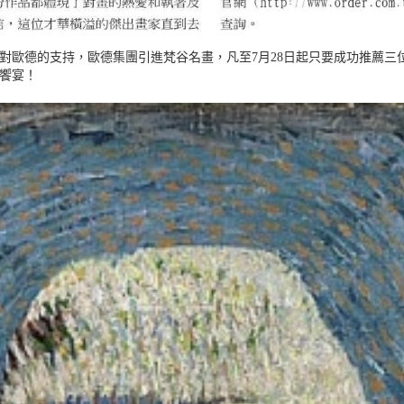
對歐德的支持，歐德集團引進梵谷名畫，凡至7月28日起只要成功推薦三
饗宴！