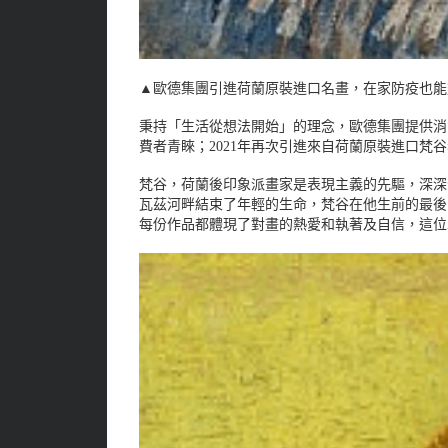
▲
歐德集團引進荷蘭原裝進口名畫，在家防疫也能
秉持「生活從想法開始」的理念，歐德集團提供消費者
費者青睞；2021年再次引進來自荷蘭原裝進口梵
梵谷，荷蘭後印象派畫家是表現主義的先驅，深深影
瓦茲河畔結束了年輕的生命，梵谷在他生前的最後
每份作品都體現了對畫的熱愛和執著及自信，這位