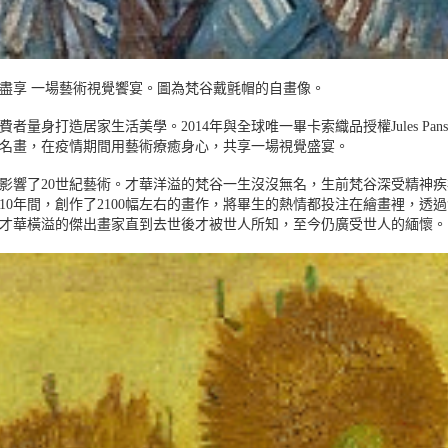
盡享 一場藝術視覺饗宴。圖為梵谷戴氈帽的自畫像。
量身打造居家生活美學。2014年與全球唯一畢卡索織品授權Jules Pa
谷名畫，在疫情期間用藝術療癒身心，共享一場視覺盛宴。
響了20世紀藝術。才華洋溢的梵谷一生沒沒無名，生前梵谷深受精神疾病的困
10年間，創作了2100幅左右的畫作，將畢生的熱情都投注在繪畫裡，透
才華橫溢的傑出畫家直到去世後才被世人所知，至今仍廣受世人的緬懷。