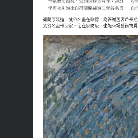
荷蘭原裝進口梵谷名畫在歐德！為答謝舊客戶長期
梵谷名畫帶回家，宅在家防疫，也能來場藝術視覺