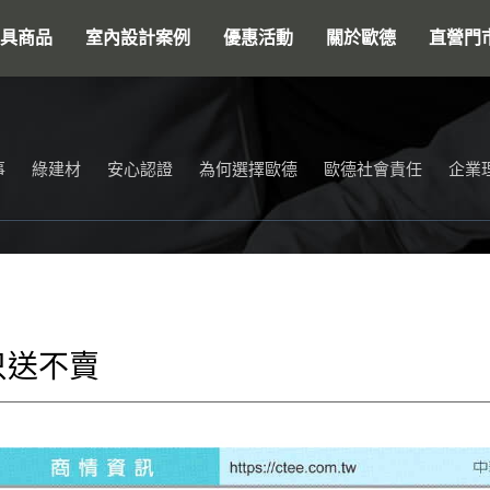
搜尋
具商品
室內設計案例
優惠活動
關於歐德
直營門
事
綠建材
安心認證
為何選擇歐德
歐德社會責任
企業
只送不賣