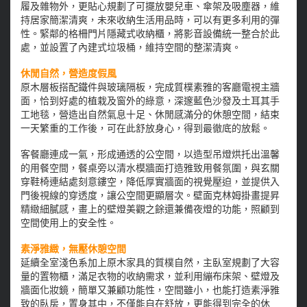
履及雜物外，更貼心規劃了可擺放嬰兒車、傘架及吸塵器，維
持居家簡潔清爽，未來收納生活用品時，可以有更多利用的彈
性。緊鄰的格柵門片隱藏式收納櫃，將影音設備統一整合於此
處，並設置了內建式垃圾桶，維持空間的整潔清爽。
休閒自然，營造度假風
原木層板搭配鐵件與玻璃隔板，完成質樸素雅的客廳電視主牆
面，恰到好處的植栽及窗外的綠意，深邃藍色沙發及土耳其手
工地毯，營造出自然氣息十足、休閒感滿分的休憩空間，結束
一天繁重的工作後，可在此舒放身心，得到最徹底的放鬆。
客餐廳連成一氣，形成通透的公空間，以造型吊燈烘托出溫馨
的用餐空間，餐桌旁以清水模牆面打造雅致用餐氛圍，與玄關
穿鞋椅連結處刻意鏤空，降低厚實牆面的視覺壓迫，並提供入
門後視線的穿透度，讓公空間更顯層次。壁面克林姆掛畫提昇
精緻細膩感，畫上的壁燈美觀之餘還兼備夜燈的功能，照顧到
空間使用上的安全性。
素淨雅緻，無壓休憩空間
延續全室淺色系加上原木家具的質樸自然，主臥室規劃了大容
量的置物櫃，滿足衣物的收納需求，並利用繃布床架、壁燈及
牆面化妝鏡，簡單又兼顧功能性，空間雖小，也能打造素淨雅
致的臥房，置身其中，不僅能自在舒放，更能得到完全的休