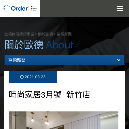
Toggle
navigatio
搜尋
歐德傢俱連鎖事業
關於歐德
歐德新聞
About
關於歐德
歐德新聞
2021.03.23
時尚家居3月號_新竹店