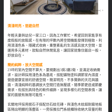
清淺明亮，悠遊自然
年輕夫妻與幼兒一家三口，因為工作繁忙，希望回到家能享有
度假般的放鬆感。在有限的坪數內將空間機能發揮到極致，利
用清淺色系、隱藏式收納，重整紊亂的生活感且放大空間，並
運用多元素材，妝點自然休閒氣息，讓回家就像住飯店一般，
舒放自在。
簡約純粹，放大空間感
23坪的室內空間不算大，要規劃出3房2廳2衛，並滿足收納需
求。設計師採用淺色系為基底，搭配礦物塗料調節室內濕度，
營造健康宜居的舒適空間。簡潔明亮、不多贅飾的天花與牆
面，清淺純粹的基調放大空間打造無壓感，隨季節更迭或節慶
需求，佐搭別具特色的軟件綴飾，呈現多樣化的空間表情，讓
家的面貌有無限可能性。
玄關地坪採用抿石子搭配仿石紋花磚，與淺色木紋超耐磨地板
區隔出明顯的落塵區，一旁採推拉門系統櫃除收納大容量的鞋