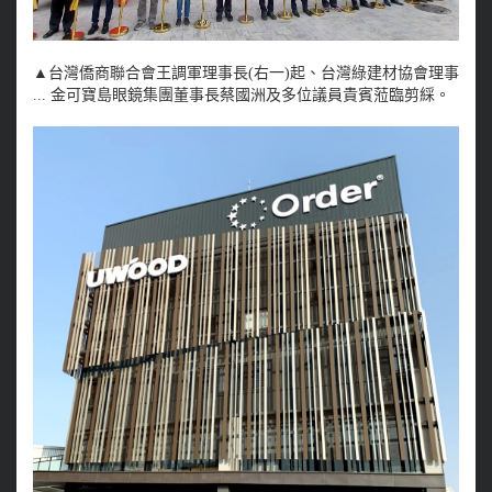
▲台灣僑商聯合會王調軍理事長(右一)起、台灣綠建材協會理事
... 金可寶島眼鏡集團董事長蔡國洲及多位議員貴賓蒞臨剪綵。