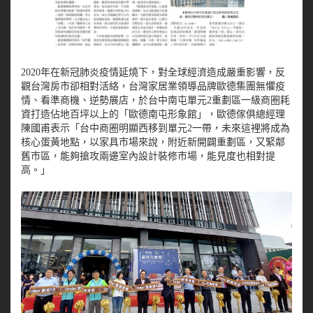
2020年在新冠肺炎疫情延燒下，對全球經濟造成嚴重影響，反
觀台灣房市卻相對活絡，台灣家居業領導品牌歐德集團無懼疫
情、看準商機、逆勢展店，於台中南屯單元2重劃區一級商圈耗
資打造佔地百坪以上的「歐德南屯形象館」，歐德傢俱總經理
陳國甫表示「台中商圈明顯西移到單元2一帶，未來這裡將成為
核心蛋黃地點，以家具市場來說，附近新開闢重劃區，又緊鄰
舊市區，能夠搶攻兩邊室內設計裝修市場，能見度也相對提
高。」