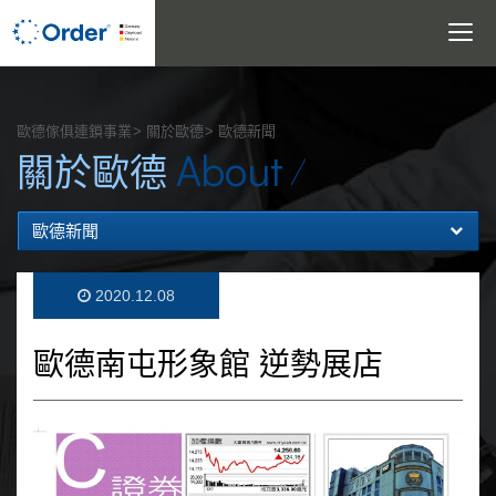
Toggle
navigatio
搜尋
歐德傢俱連鎖事業
關於歐德
歐德新聞
About
關於歐德
歐德新聞
2020.12.08
歐德南屯形象館 逆勢展店