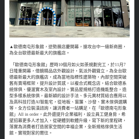
▲歐德南屯形象館，逆勢展店慶開幕，搶攻台中一級新商圈，
為全台歐德最新最大的旗艦店。
「歐德南屯形象館」歷時10個月如火如荼規劃完工，於11月7
日隆重開幕，借鏡精品店外觀設計，氣派外觀聳立，為全台歐
德最新最大的旗艦店，成為當地指標性建築物，內部空間突破
舊有賣場框架，提升設計質感，以複合式概念店，結合歐德系
統傢俱、優渥實木及室內設計，實品屋規格打造機能整合，造
型多樣系統傢俱，最新穎的設計手法、多元異材質結合應用以
及高科技打造AI智能宅，從地板、窗簾、沙發、實木傢俱選購
等，全方位裝潢諮詢，讓消費者一站購足，在「歐德南屯形象
館」All in order，此外還提升企業福利，設立員工健身房，希
望招募更多人才加入，從硬體到軟體升級，寫下新的里程碑，
落實為消費者打造居家空間的幸福企業，全新規格傢俱生活
館，實現對家的嚮往。