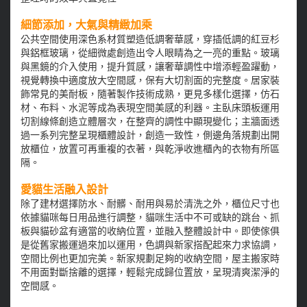
細節添加，大氣與精緻加乘
公共空間使用深色系材質塑造低調奢華感，穿插低調的紅豆杉
與鋁框玻璃，從細微處創造出令人眼睛為之一亮的重點。玻璃
與黑鏡的介入使用，提升質感，讓奢華調性中增添輕盈躍動，
視覺轉換中適度放大空間感，保有大切割面的完整度。居家裝
飾常見的美耐板，隨著製作技術成熟，更見多樣化選擇，仿石
材、布料、水泥等成為表現空間美感的利器。主臥床頭板運用
切割線條創造立體層次，在整齊的調性中顯現變化；主牆面透
過一系列完整呈現櫃體設計，創造一致性，側邊角落規劃出開
放櫃位，放置可再重複的衣著，與乾淨收進櫃內的衣物有所區
隔。
愛貓生活融入設計
除了建材選擇防水、耐髒、耐用與易於清洗之外，櫃位尺寸也
依據貓咪每日用品進行調整，貓咪生活中不可或缺的跳台、抓
板與貓砂盆有適當的收納位置，並融入整體設計中。即使傢俱
是從舊家搬運過來加以運用，色調與新家搭配起來力求協調，
空間比例也更加完美。新家規劃足夠的收納空間，屋主搬家時
不用面對斷捨離的選擇，輕鬆完成歸位置放，呈現清爽潔淨的
空間感。