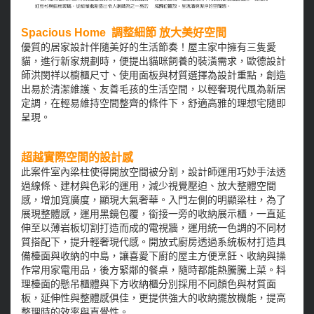
Spacious Home 調整細節 放大美好空間
優質的居家設計伴隨美好的生活節奏！屋主家中擁有三隻愛
貓，進行新家規劃時，便提出貓咪飼養的裝潢需求，歐德設計
師洪閔祥以櫥櫃尺寸、使用面板與材質選擇為設計重點，創造
出易於清潔維護、友善毛孩的生活空間，以輕奢現代風為新居
定調，在輕易維持空間整齊的條件下，舒適高雅的理想宅隨即
呈現。
超越實際空間的設計感
此案件室內梁柱使得開放空間被分割，設計師運用巧妙手法透
過線條、建材與色彩的運用，減少視覺壓迫、放大整體空間
感，增加寬廣度，顯現大氣奢華。入門左側的明顯梁柱，為了
展現整體感，運用黑鏡包覆，銜接一旁的收納展示櫃，一直延
伸至以薄岩板切割打造而成的電視牆，運用統一色調的不同材
質搭配下，提升輕奢現代感。開放式廚房透過系統板材打造具
備檯面與收納的中島，讓喜愛下廚的屋主方便烹飪、收納與操
作常用家電用品，後方緊鄰的餐桌，隨時都能熱騰騰上菜。料
理檯面的懸吊櫃體與下方收納櫃分別採用不同顏色與材質面
板，延伸性與整體感俱佳，更提供強大的收納擺放機能，提高
整理時的效率與直覺性。