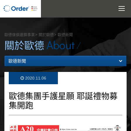
Toggle
navigatio
搜尋
歐德傢俱連鎖事業
關於歐德
歐德新聞
About
關於歐德
歐德新聞
2020.11.06
歐德集團手護星願 耶誕禮物募
集開跑