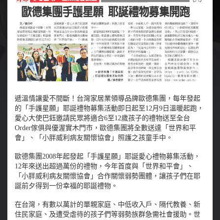
遞溫情讓愛不間斷！台灣家居業領導品牌歐德集團，每年發起
的「手護星願」耶誕禮物募集活動即日起至12月9日溫暖起跑，
愛心大使巴鈺邀請民眾將適合6至12歲孩子的禮物送至全台
Order傢俱與優渥實木門市，歐德集團將全數送達「世界和平
會」、「小胖威利病友關懷協會」照護之孩童手中。
歐德集團2008年起發起「手護星願」耶誕愛心禮物募集活動，
12年來送出超過萬份的禮物，今年首度與「世界和平會」、
「小胖威利病友關懷協會」合作關懷弱勢團體，讓孩子們在耶
誕前夕得到一份幸福的耶誕禮物。
在台灣，有數以萬計的單親家庭、中低收入戶、隔代教養、新
住民家庭、及遭受虐待的孩子們等弱勢族群急需社會援助。世