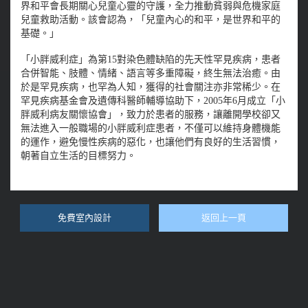
界和平會長期關心兒童心靈的守護，全力推動貧弱與危機家庭
兒童救助活動。該會認為，「兒童內心的和平，是世界和平的
基礎。」
「小胖威利症」為第15對染色體缺陷的先天性罕見疾病，患者
合併智能、肢體、情緒、語言等多重障礙，終生無法治癒。由
於是罕見疾病，也罕為人知，獲得的社會關注亦非常稀少。在
罕見疾病基金會及遺傳科醫師輔導協助下，2005年6月成立「小
胖威利病友關懷協會」，致力於患者的服務，讓離開學校卻又
無法進入一般職場的小胖威利症患者，不僅可以維持身體機能
的運作，避免慢性疾病的惡化，也讓他們有良好的生活習慣，
朝著自立生活的目標努力。
免費室內設計
返回上一頁