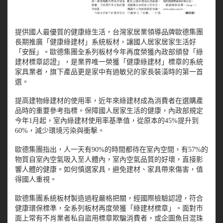
提供國人最優質的健康綠生活，台灣家居業領導品牌歐德集團
長期推廣「健康綠建材」系統板材，讓國人居家居家生活好
「安醛」。歐德集團全系列板材今年再度榮獲內政部頒發「綠
建材標章認證」，是業界唯一榮獲「健康綠建材」標章的系統
家具業者，旗下產品更是家中有過敏兒的家長裝潢時的第一首
選。
提高建物綠建材的使用率，近年來綠建材成為消費者在選購產
品時的重要參考指標。保障國人居家生活的健康，內政部規定
今年1月起，室內綠建材使用率基準值，從原本的45%提升到
60%，減少環境污染與衝擊。
歐德集團指出，人一天有90%的時間都待在室內空間，有57%的
物質自室內空氣吸入至人體內，室內空氣品質的好壞，直接影
響人體的健康。如何慎選家具，避免建材、家具帶來傷害，值
得國人重視。
歐德集團系統板材製造過程嚴格把關，經國際檢驗認證，符合
健康環保標準，全系列板材再度榮獲「綠建材標章」。面對市
面上常有不肖業者私自盜用標章欺騙消費者，或企圖魚目混珠