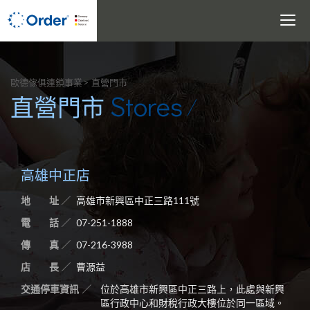
Toggle
navigati
搜尋
歐德傢俱連鎖事業
直營門市
Stores
直營門市
高雄中正店
地 址
高雄市新興區中正三路111號
電 話
07-251-1888
傳 真
07-216-3988
店 長
曹源益
交通停車資訊
位於高雄市新興區中正三路上，此處與新興
區行政中心和財稅行政大樓位於同一區域。