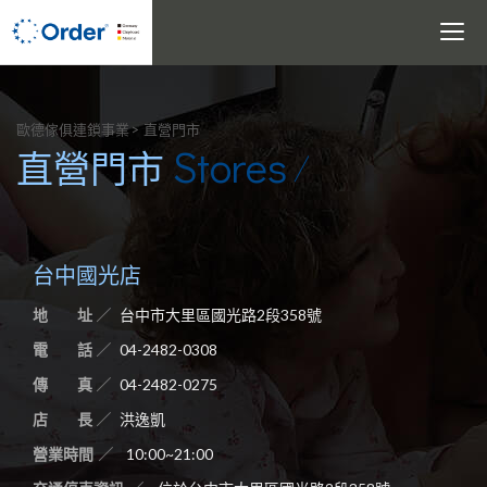
Toggle
navigati
搜尋
歐德傢俱連鎖事業
直營門市
Stores
直營門市
台中國光店
地 址
台中市大里區國光路2段358號
電 話
04-2482-0308
傳 真
04-2482-0275
店 長
洪逸凱
營業時間
10:00~21:00