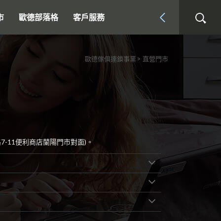
市
歐德部落格
客戶服務
歐德傢俱連鎖事業
直營門市
-11便利商店蘭陽門市對面)。