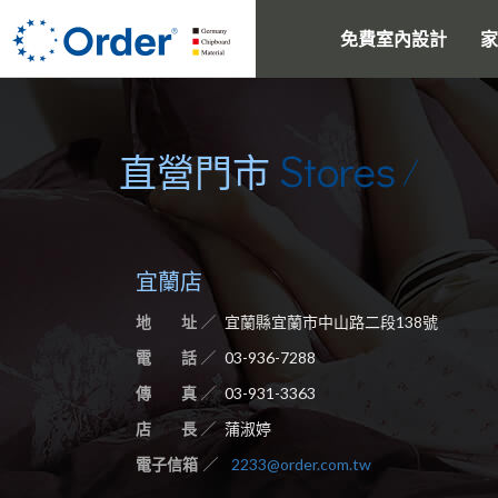
免費室內設計
家
Stores
直營門市
宜蘭店
地 址
宜蘭縣宜蘭市中山路二段138號
電 話
03-936-7288
傳 真
03-931-3363
店 長
蒲淑婷
電子信箱
2233@order.com.tw