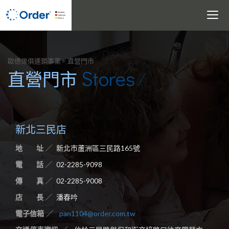
Toggle
navigati
搜尋
歐德傢俱連鎖事業
直營門市
Stores
直營門市
新北三民店
地 址
新北市蘆洲區三民路165號
電 話
02-2285-9098
傳 真
02-2285-9008
店 長
潘春吟
電子信箱
pan1104@order.com.tw