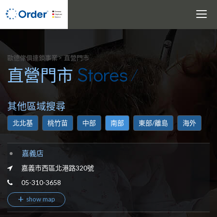
Toggle
navigati
搜尋
歐德傢俱連鎖事業
直營門市
Stores
直營門市
其他區域搜尋
北北基
桃竹苗
中部
南部
東部/離島
海外
嘉義店
嘉義市西區北港路320號
05-310-3658
+