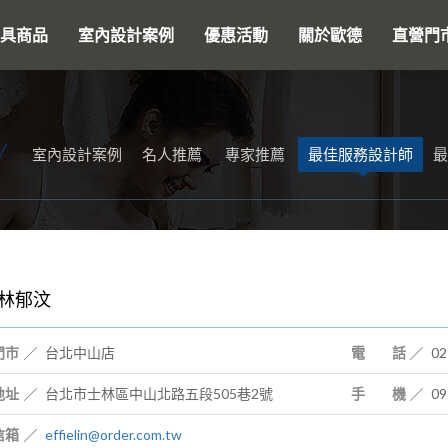
搜尋
具商品
室內設計案例
優惠活動
關於歐德
直營門
室內設計案例
名人推薦
專家推薦
最佳服務設計師
最
林郁汶
門市
台北中山店
電 話
02
地址
台北市士林區中山北路五段505巷2號
手 機
09
信箱
effielin@order.com.tw