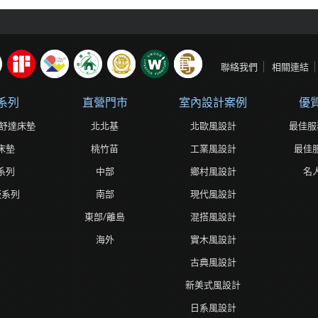
聯絡我們
相關連結
系列
直營門市
室內設計案例
優
ta舒達床墊
北北基
北歐風設計
最佳服
床墊
桃竹苗
工業風設計
最佳
系列
中部
鄉村風設計
名
板系列
南部
現代風設計
東部/離島
混搭風設計
海外
實木風設計
古典風設計
新美式風設計
日系風設計