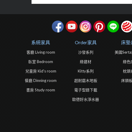
系統家具
Order家具
床墊
客廳 Living room
沙發系列
美國Ser
臥室 Bedroom
綠建材
綠色
兒童房 Kid's room
Kitty系列
枕頭
餐廳 Dinning room
超耐磨木地板
床頭
書房 Study room
電子型錄下載
歐德好水淨水器