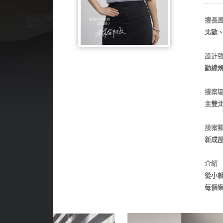
擅長
北歐
設計
動線
接案
主雙
接案
新成
介紹
從小
每個