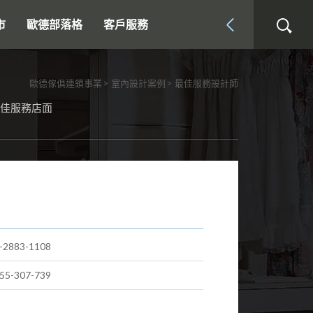
市
歐德部落格
客戶服務
歐德傢俱連鎖事業
室內設計案例
最佳服務設計師
佳服務店面
-2883-1108
55-307-739