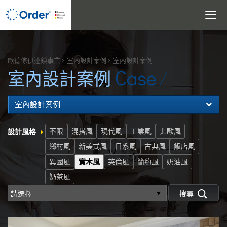
Toggle
navigati
搜尋
歐德傢俱連鎖事業
室內設計案例
室內設計案例
Case
室內設計案例
室內設計案例
不限
混搭風
現代風
工業風
北歐風
設計風格
鄉村風
新美式風
日系風
古典風
飯店風
異國風
實木風
英倫風
簡約風
奶油風
奶茶風
搜尋