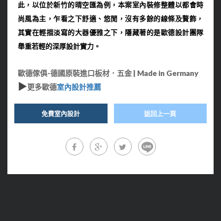
此，以位於新竹的晴空匯為例，本案室內裝修整體以
都會時
尚風
為主，乍看之下舒適、悠閒，沒有多餘的線條及贅飾，
其實在輕描淡寫的大器優雅之下，隱藏著的是歐德設計團隊
舉重若輕的深厚設計實力。
歐德傢俱-德國原裝進口板材．五金 | Made in Germany
▶
更多歐德
室內設計推薦
免費室內設計
返回上一頁