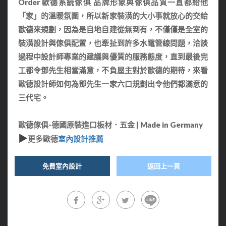
Order 歐德系統傢俱 品牌形象與傢俱品質一直都給他
「家」的溫暖氛圍，所以新家裝潢的大小事就放心的交給
歐德來規劃，因為是自地自建從無到有，不僅僅是全室的
裝潢設計與傢俱配置，也牽扯到許多水電管線問題，洽談
過程中設計師專業的建議與優質的服務態度，直到最後完
工都令鄧先生相當滿意，不負屋主對於歐德的期待，來看
歐德設計師如何為鄧先生一家六口規劃出令他們都滿意的
三代宅。
歐德傢俱-德國原裝進口板材．五金 | Made in Germany
▶
更多歐德
室內設計推薦
免費室內設計
返回上一頁