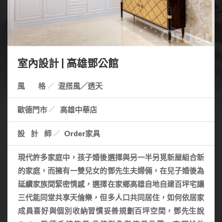
室內設計 | 高雄鄧公館
風 格
混搭風／透天
歐德門市
高雄中華店
設計師
Order家具
現代許多家庭中，孩子婚後選擇與另一半另覓新屋組合新
的家庭，而擁有一雙兒女的鄧先生夫婦倆，在兒子婚後為
延續家族間緊密情感，選擇在家鄉高雄自地自建百坪宅讓
三代能同堂共享天倫樂，但多人口共同居住，如何依居家
成員喜好與個別收納習慣妥善規劃百坪空間，鄧先生說