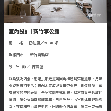
室內設計 | 新竹李公館
風 格
奶油風／20-40坪
歐德門市
新竹自強店
設計師
陳爰潼
以柔弧為語彙，透過拱形走道與圓角櫃體消弭壓迫感，用溫
柔姿態擁抱生活；搭配木質紋理與米杏柔光，創造輕盈且富
有層次的空間表情。全室採開放式動線，以材質與光影取代
隔間，讓公私領域和諧串聯、自由呼吸。臥室則延續靜謐節
奏，在格柵與百葉光影間，回歸舒心的真實，讓每一束光影