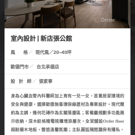
室內設計 | 新店張公館
風 格
現代風／20~40坪
歐德門市
台北承德店
設計師
張家寧
身為心臟血管內科醫師加上育有一兒一女，首重居家環境的
安全與健康，選擇歐德無毒環保綠建材及專業設計。現代簡
約為主調，
幾何花磚作為
玄關
落塵區
；客餐廳規劃多功能展
示收納，深木紋格柵電視櫃增添層次，全室舖設Order floor
超耐磨木地板，營造溫馨氛圍；主臥圓弧隔間牆保有隱私，