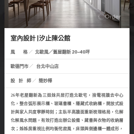
室內設計 |汐止陳公館
風 格
北歐風／舊屋翻新 20~40坪
歐德門市
台北中山店
設計師
簡妙樺
26年老屋翻新為三姐妹共居打造北歐宅，捨電視牆去中心
化，整合弧形展示櫃、玻璃書櫃、隱藏式收納櫃，開放式設
計與家人共度寧靜時刻；主臥半高牆面重新梳理格局，化解
化解風水問題，有效打造出辦公設備、藏書與衣物的收納層
次；姊姊房重視比例均衡侘寂風，床頭與側邊櫃一體成形，