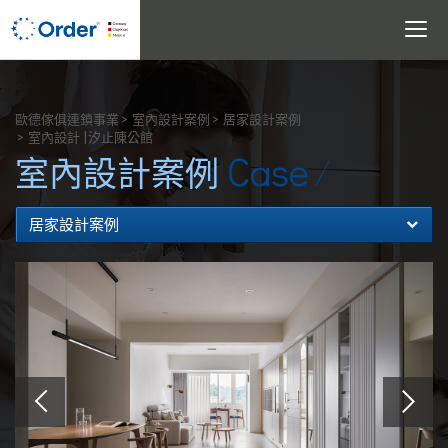
Toggle
navigati
搜尋
歐德傢俱連鎖事業
室內設計案例
居家設計案例
室內設計 |汐止陳公館
Case
室內設計案例
居家設計案例