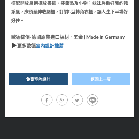
搭配開放層架擺放書籍、裝飾品及小物；妹妹房偏好簡約韓
，讓人生下半場好
系風，床頭延伸收納櫃，訂製L型轉角衣櫃
好住。
歐德傢俱-德國原裝進口板材．五金 | Made in Germany
▶
更多歐德
室內設計推薦
免費室內設計
返回上一頁