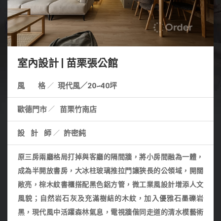
室內設計 | 苗栗張公館
風 格
現代風／20~40坪
歐德門市
苗栗竹南店
設計師
許密純
原三房兩廳格局打掉與客廳的隔間牆，將小房間融為一體，
成為半開放書房，大冰柱玻璃推拉門讓狹長的公領域，開闊
敞亮，
棕木紋書櫃搭配黑色鋁方管，微工業風設計增添人文
風貌
；
自然岩石灰及充滿樹結的木紋，加入優雅石墨礫岩
黑，現代風中活躍森林氣息，
電視牆偕同走道的清水模藝術