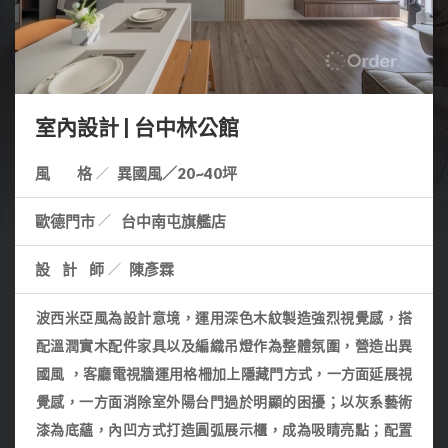
室內設計 | 台中林公館
風 格
異國風／20~40坪
歐德門市
台中南屯旗艦店
設計師
陳彥霖
波西米亞風為設計意境，運用深色木紋製造強烈視覺感，搭
配溫潤實木配件家具以及編織吊燈作為整體氛圍，營造出異
國風 ，客廳電視牆運用格柵加上隱藏門方式，一方面延展視
覺感，一方面消除室外陽台門過於明顯的困擾；以灰系藝術
漆為底蘊，內凹方式打造圓弧展示櫃，成為吸睛亮點；
配置