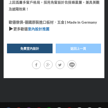
上因爲屬多窗戶格局，採用
角窗設計佐搭蜂巢簾，兼具美觀
及遮陽效果！
歐德傢俱-德國原裝進口板材．五金 | Made in Germany
▶
更多歐德
室內設計推薦
免費室內設計
返回上一頁