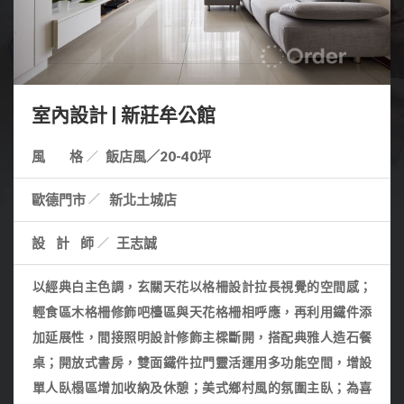
室內設計 | 新莊牟公館
風 格
飯店風／20-40坪
歐德門市
新北土城店
設計師
王志誠
以經典白主色調，玄關天花以格柵設計拉長視覺的空間感；
輕食區木格柵修飾吧檯區與天花格柵相呼應，再利用鐵件添
加延展性，間接照明設計修飾主樑斷開，搭配典雅人造石餐
桌；開放式書房，雙面鐵件拉門靈活運用多功能空間，增設
單人臥榻區增加收納及休憩；美式鄉村風的氛圍主臥；為喜