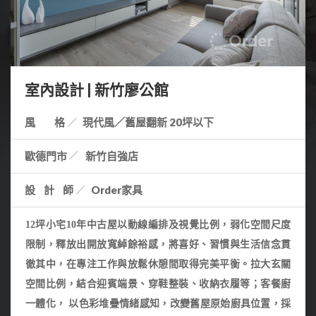
室內設計 | 新竹廖公館
風 格
現代風／舊屋翻新 20坪以下
歐德門市
新竹自強店
設計師
Order家具
12坪小宅10年中古屋以動線編排及視覺比例，弱化空間尺度
限制，釋放出開放寬綽餘裕感，將喜好、習慣與生活信念貫
徹其中，在專注工作與放鬆休憩間取得完美平衡。拉大玄關
空間比例，結合迎賓端景、穿鞋整裝、收納衣履等；客餐廚
一體化， 以色彩堆疊情緒感知
，改變舊屋原始廚具位置，採