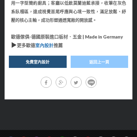
用一字型簡約廚具；客
廳以低斂莫蘭迪藍承接，收筆在灰色
系臥榻區，達成視覺首尾呼應與心境一致性，滿足放鬆、紓
壓的核心主軸，成功形塑通透寬敞的開放感。
歐德傢俱-德國原裝進口板材．五金 | Made in Germany
▶
更多歐德
室內設計
推薦
免費室內設計
返回上一頁