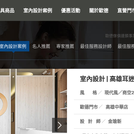
搜尋
具商品
室內設計案例
優惠活動
關於歐德
直營門
歐德傢俱連鎖事
室內設計案例
名人推薦
專家推薦
最佳服務設計師
最佳服
室內設計 | 高雄耳迷
風 格
現代風／商空20
歐德門市
高雄中華店
設計師
金瑜新