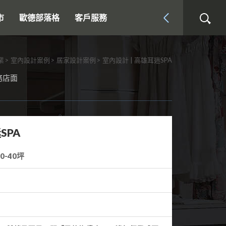
市
歐德部落格
客戶服務
業
室內設計案例
居家設計案例
室內設計 | 高雄耳迷SPA
務店面
SPA
-40坪