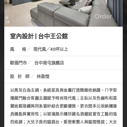
室內設計 | 台中王公館
風 格
現代風／40坪以上
歐德門市
台中南屯旗艦店
設計師
林盈愷
以黑灰白為主調，系統家具與金屬打造精緻收納牆，ㄇ字型
隱藏門融合客廳主牆賦予時尚現代風；主臥以灰色繃布和莫
蘭迪藍接續與同系窗紗結合更顯優雅，
更衣間多元收納櫃
兼
具機能與實用性；
以玻璃展示櫃珍藏名酒
織就富含工藝的強
烈格調；大兒子房的
貓跳台，緊密牽繫
人與貓間情誼；大
女