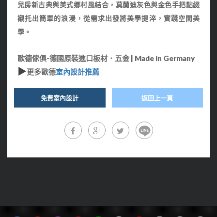
兒房
新古典與美式鄉村風結合，莫蘭
迪灰色與金色手把點綴
襯
托出簡單的浪漫，
從需求出發將美學提淬，
實踐空間美
學。
歐德傢俱-德國原裝進口板材．五金 | Made in Germany
▶
更多歐德
室內設計推薦
免費室內設計
返回上一頁