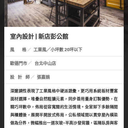
室內設計 | 新店彭公館
風 格
工業風／小坪數 20坪以下
歐德門市
台北中山店
設計師
張嘉娟
深邃調性表現了工業風格中硬派語彙，更巧用系統板材豐富
面材選擇，堆疊自然粗獷元素，同步善用量身訂製優勢，在
精巧坪數中，佈局從容寬闊的生活情境。
全室卸下多餘隔間
與櫃體後，展開半開放式佈局，公私領域間以貫穿屋內橫梁
做為分界，微幅推出一道灰玻+半高沙發背牆，區隔臥房與客