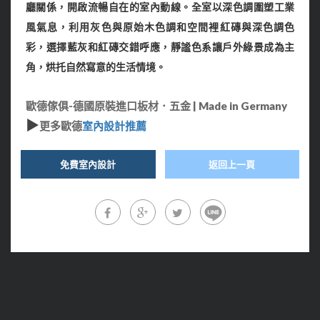
廳關係，開啟流暢自在的室內動線。
全室以深色調圍塑工業
風氣息，
利用灰色與原始木色調和空間裡紅磚與深色調色
彩，
選擇藍灰和紅磚交錯呼應，靜謐色系讓戶外綠景成為主
角，烘托自然寫意的生活情境。
歐德傢俱-德國原裝進口板材．五金 | Made in Germany
▶
更多歐德
室內設計推薦
免費室內設計
返回上一頁