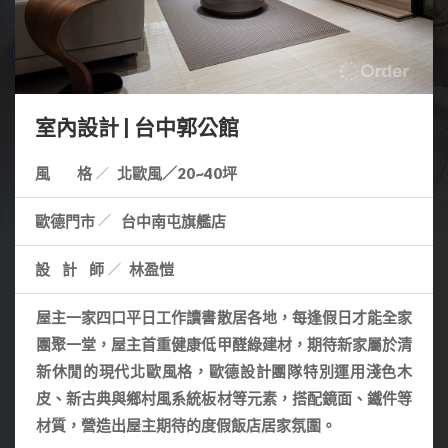
室內設計 | 台中郭公館
風 格
北歐風／20~40坪
歐德門市
台中南屯旗艦店
設計師
林盈愷
屋主一家四口平日工作讀書散居各地，每逢假日才能全家
團聚一堂，屋主首重健康低甲醛綠建材，期待新家屬於清
新休閒的現代北歐風格，歐德設計團隊特別運用淺色木
皮、新古典與鄉村風系統板材等元素，搭配鏡面、鐵件等
材質，營造出屋主期待的度假飯店居家氛圍。