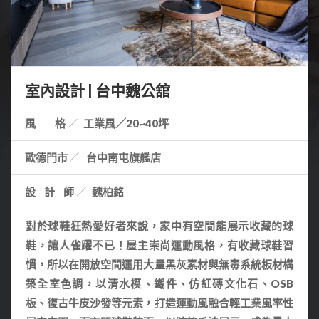
室內設計 | 台中魏公舘
風 格
工業風／20~40坪
歐德門市
台中南屯旗艦店
設計師
魏柏銘
對於球鞋狂熱愛好者來說，家中有空間能展示收藏的球
鞋，讓人雀躍不已！屋主崇尚運動風格，有收藏球鞋習
慣，所以在開放空間運用大量黑灰素材與無毒系統板材構
築全室色調，以清水模、鐵件、仿紅磚文化石、OSB
板、復古牛皮沙發等元素，打造運動風融合輕工業風率性